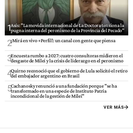
Asís: "La movida internacional de La Doctora tensiona la
1
pugna interna del peronismo de la Provincia del Pecado"
¡Mirá en vivo +Perfil!: un canal con gente que piensa
2
Encuesta rumbo a 2027: cuatro consultoras midieron el
3
desgaste de Milei y la crisis de liderazgo en el peronismo
Quirno reconoció que el gobierno de Lula solicitó el retiro
4
del embajador argentino en Brasil
Cachanosky renunció a una fundación porque "se ha
5
transformado en una especie de Instituto Patria
incondicional de la gestión de Milei"
VER MÁS