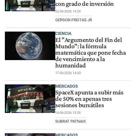
con grado de inversión
22-06-2026 14:20
GERSON FREITAS JR
CIENCIA
El "Argumento del Fin del
Mundo": la fórmula
matemática que pone fecha
de vencimiento a la
humanidad
17-06-2026 14:43
MERCADOS
SpaceX apunta a subir más
de 50% en apenas tres
sesiones bursátiles
16-06-2026 15:50
SUBRAT PATNAIK
MERCADOS