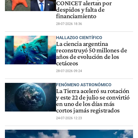
CONICET alertan por
despidos y falta de
financiamiento
28-07-2026 18:36
HALLAZGO CIENTÍFICO
La ciencia argentina
reconstruyó 50 millones de
años de evolución de los
cetáceos
28-07-2026 09:24
FENÓMENO ASTRONÓMICO
La Tierra aceleró su rotación
y este 22 de julio se convirtió
en uno de los días más
cortos jamás registrados
24-07-2026 12:23