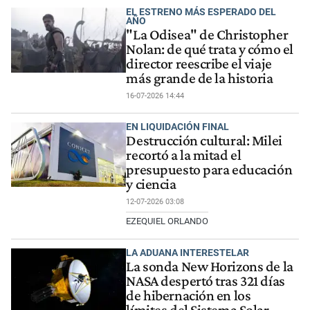
EL ESTRENO MÁS ESPERADO DEL
AÑO
"La Odisea" de Christopher
Nolan: de qué trata y cómo el
director reescribe el viaje
más grande de la historia
16-07-2026 14:44
EN LIQUIDACIÓN FINAL
Destrucción cultural: Milei
recortó a la mitad el
presupuesto para educación
y ciencia
12-07-2026 03:08
EZEQUIEL ORLANDO
LA ADUANA INTERESTELAR
La sonda New Horizons de la
NASA despertó tras 321 días
de hibernación en los
límites del Sistema Solar