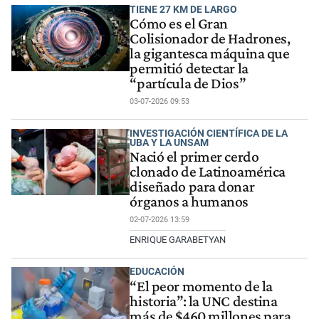
TIENE 27 KM DE LARGO
Cómo es el Gran
Colisionador de Hadrones,
la gigantesca máquina que
permitió detectar la
“partícula de Dios”
03-07-2026 09:53
INVESTIGACIÓN CIENTÍFICA DE LA
UBA Y LA UNSAM
Nació el primer cerdo
clonado de Latinoamérica
diseñado para donar
órganos a humanos
02-07-2026 13:59
ENRIQUE GARABETYAN
EDUCACIÓN
“El peor momento de la
historia”: la UNC destina
más de $460 millones para