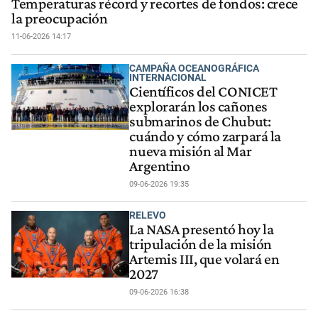
Temperaturas récord y recortes de fondos: crece
la preocupación
11-06-2026 14:17
CAMPAÑA OCEANOGRÁFICA
INTERNACIONAL
Científicos del CONICET
explorarán los cañones
submarinos de Chubut:
cuándo y cómo zarpará la
nueva misión al Mar
Argentino
09-06-2026 19:35
RELEVO
La NASA presentó hoy la
tripulación de la misión
Artemis III, que volará en
2027
09-06-2026 16:38