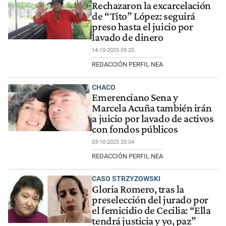
Rechazaron la excarcelación
de “Tito” López: seguirá
preso hasta el juicio por
lavado de dinero
14-10-2025 09:25
REDACCIÓN PERFIL NEA
CHACO
Emerenciano Sena y
Marcela Acuña también irán
a juicio por lavado de activos
con fondos públicos
03-10-2025 20:04
REDACCIÓN PERFIL NEA
CASO STRZYZOWSKI
Gloria Romero, tras la
preselección del jurado por
el femicidio de Cecilia: “Ella
tendrá justicia y yo, paz”