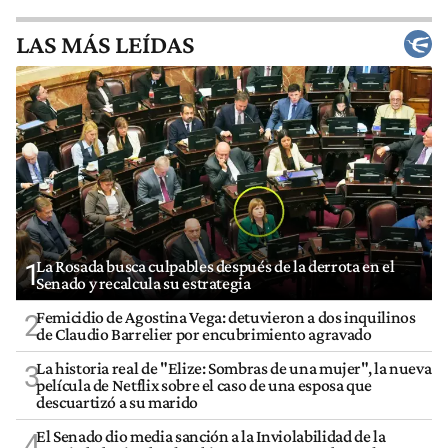
LAS MÁS LEÍDAS
La Rosada busca culpables después de la derrota en el
1
Senado y recalcula su estrategia
Femicidio de Agostina Vega: detuvieron a dos inquilinos
2
de Claudio Barrelier por encubrimiento agravado
La historia real de "Elize: Sombras de una mujer", la nueva
3
película de Netflix sobre el caso de una esposa que
descuartizó a su marido
El Senado dio media sanción a la Inviolabilidad de la
4