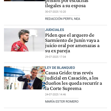
prisión por escuchas
ilegales a su esposa
30-07-2025 10:20
REDACCIÓN PERFIL NEA
JUDICIALES
Piden que el arquero de
Sarmiento de Junín vaya a
juicio oral por amenazas a
su ex pareja
29-07-2025 17:04
LEY DE BLANQUEO
Causa Grido: tras revés
judicial en Casación, a los
dueños les queda recurrir a
la Corte Suprema
24-07-2025 14:46
MARÍA ESTER ROMERO