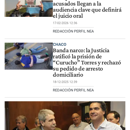
acusados llegan a la
audiencia clave que definirá
el juicio oral
17-02-2026 12:36
REDACCIÓN PERFIL NEA
CHACO
Banda narco: la Justicia
ratificó la prisión de
“Curucho” Torres y rechazó
su pedido de arresto
domiciliario
18-12-2025 12:39
REDACCIÓN PERFIL NEA