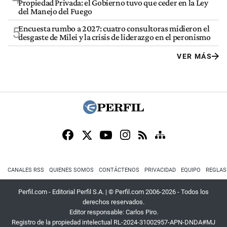
Propiedad Privada: el Gobierno tuvo que ceder en la Ley
del Manejo del Fuego
Encuesta rumbo a 2027: cuatro consultoras midieron el
5
desgaste de Milei y la crisis de liderazgo en el peronismo
VER MÁS
CANALES RSS
QUIENES SOMOS
CONTÁCTENOS
PRIVACIDAD
EQUIPO
REGLAS
Perfil.com - Editorial Perfil S.A.
| © Perfil.com 2006-2026 - Todos los
derechos reservados.
Editor responsable: Carlos Piro.
Registro de la propiedad intelectual RL-2024-31002957-APN-DNDA#MJ