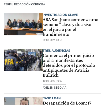
PERFIL REDACCIÓN CÓRDOBA
INVESTIGACIÓN CLAVE
ARA San Juan: comienza una
semana "clave y decisiva"
en el juicio por el
hundimiento
22-03-2026 20:58
TRES AUDIENCIAS
Comienza el primer juicio
oral a manifestantes
detenidos por el protocolo
antipiquetes de Patricia
Bullrich
10-03-2026 10:02
AYELEN SEGOVIA
CASO LOAN
Desaparición de Loan: 17