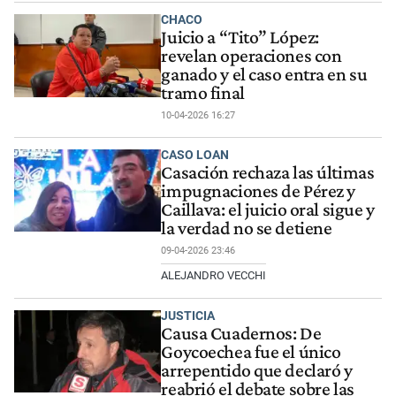
CHACO
Juicio a “Tito” López:
revelan operaciones con
ganado y el caso entra en su
tramo final
10-04-2026 16:27
CASO LOAN
Casación rechaza las últimas
impugnaciones de Pérez y
Caillava: el juicio oral sigue y
la verdad no se detiene
09-04-2026 23:46
ALEJANDRO VECCHI
JUSTICIA
Causa Cuadernos: De
Goycoechea fue el único
arrepentido que declaró y
reabrió el debate sobre las