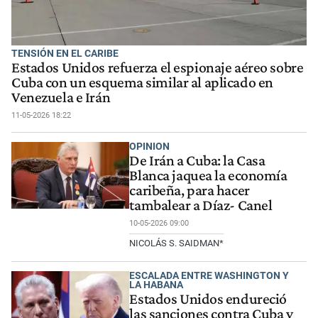
TENSIÓN EN EL CARIBE
Estados Unidos refuerza el espionaje aéreo sobre
Cuba con un esquema similar al aplicado en
Venezuela e Irán
11-05-2026 18:22
OPINION
De Irán a Cuba: la Casa
Blanca jaquea la economía
caribeña, para hacer
tambalear a Díaz- Canel
10-05-2026 09:00
NICOLÁS S. SAIDMAN*
ESCALADA ENTRE WASHINGTON Y
LA HABANA
Estados Unidos endureció
las sanciones contra Cuba y