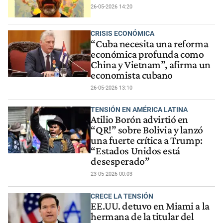
26-05-2026 14:20
CRISIS ECONÓMICA
“Cuba necesita una reforma
económica profunda como
China y Vietnam”, afirma un
economista cubano
26-05-2026 13:10
TENSIÓN EN AMÉRICA LATINA
Atilio Borón advirtió en
“QR!” sobre Bolivia y lanzó
una fuerte crítica a Trump:
“Estados Unidos está
desesperado”
23-05-2026 00:03
CRECE LA TENSIÓN
EE.UU. detuvo en Miami a la
hermana de la titular del