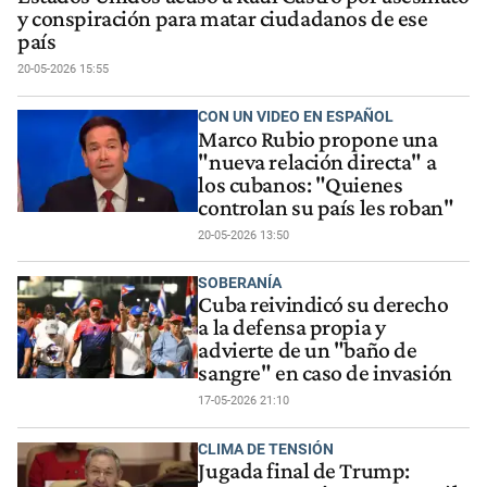
y conspiración para matar ciudadanos de ese
país
20-05-2026 15:55
CON UN VIDEO EN ESPAÑOL
Marco Rubio propone una
"nueva relación directa" a
los cubanos: "Quienes
controlan su país les roban"
20-05-2026 13:50
SOBERANÍA
Cuba reivindicó su derecho
a la defensa propia y
advierte de un "baño de
sangre" en caso de invasión
17-05-2026 21:10
CLIMA DE TENSIÓN
Jugada final de Trump: