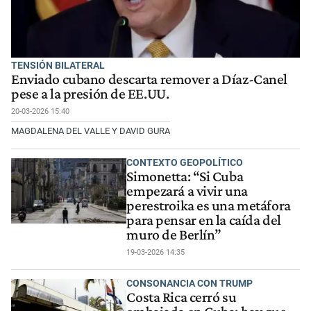
TENSIÓN BILATERAL
Enviado cubano descarta remover a Díaz-Canel
pese a la presión de EE.UU.
20-03-2026 15:40
MAGDALENA DEL VALLE Y DAVID GURA
CONTEXTO GEOPOLÍTICO
Simonetta: “Si Cuba
empezará a vivir una
perestroika es una metáfora
para pensar en la caída del
muro de Berlín”
19-03-2026 14:35
CONSONANCIA CON TRUMP
Costa Rica cerró su