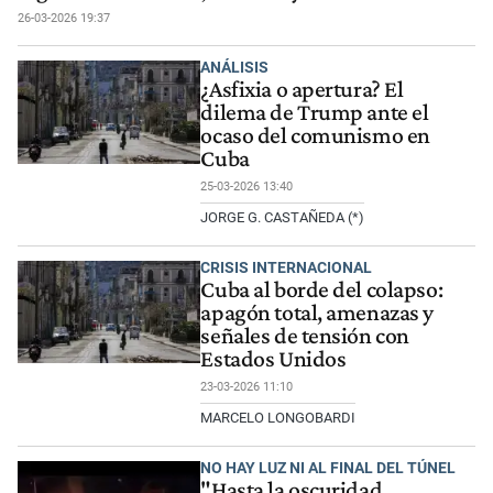
26-03-2026 19:37
ANÁLISIS
¿Asfixia o apertura? El
dilema de Trump ante el
ocaso del comunismo en
Cuba
25-03-2026 13:40
JORGE G. CASTAÑEDA (*)
CRISIS INTERNACIONAL
Cuba al borde del colapso:
apagón total, amenazas y
señales de tensión con
Estados Unidos
23-03-2026 11:10
MARCELO LONGOBARDI
NO HAY LUZ NI AL FINAL DEL TÚNEL
"Hasta la oscuridad,