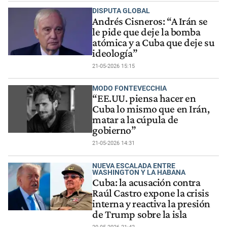
DISPUTA GLOBAL
Andrés Cisneros: “A Irán se
le pide que deje la bomba
atómica y a Cuba que deje su
ideología”
21-05-2026 15:15
MODO FONTEVECCHIA
“EE.UU. piensa hacer en
Cuba lo mismo que en Irán,
matar a la cúpula de
gobierno”
21-05-2026 14:31
NUEVA ESCALADA ENTRE
WASHINGTON Y LA HABANA
Cuba: la acusación contra
Raúl Castro expone la crisis
interna y reactiva la presión
de Trump sobre la isla