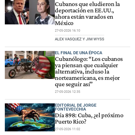
Cubanos que eludieron la
deportación en EE.UU.,
ahora están varados en
México
27-05-2026 16:10
ALEX VASQUEZ Y JIM WYSS
EL FINAL DE UNA ÉPOCA
Cubanólogo: “Los cubanos
ya piensan que cualquier
alternativa, incluso la
norteamericana, es mejor
que seguir así”
27-05-2026 12:35
EDITORIAL DE JORGE
FONTEVECCHIA
Día 898: Cuba, ¿el próximo
Puerto Rico?
27-05-2026 11:02