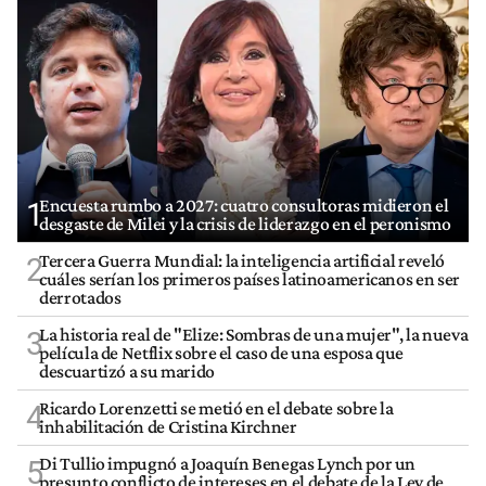
Encuesta rumbo a 2027: cuatro consultoras midieron el
1
desgaste de Milei y la crisis de liderazgo en el peronismo
Tercera Guerra Mundial: la inteligencia artificial reveló
2
cuáles serían los primeros países latinoamericanos en ser
derrotados
La historia real de "Elize: Sombras de una mujer", la nueva
3
película de Netflix sobre el caso de una esposa que
descuartizó a su marido
Ricardo Lorenzetti se metió en el debate sobre la
4
inhabilitación de Cristina Kirchner
Di Tullio impugnó a Joaquín Benegas Lynch por un
5
presunto conflicto de intereses en el debate de la Ley de