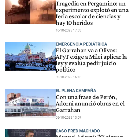
Tragedia en Pergamino: un
experimento explotó en una
feria escolar de ciencias y
hay 10 heridos
10-10-2025 17:33
EMERGENCIA PEDIÁTRICA
El Garrahan va a Olivos:
APyT exige a Milei aplicar la
ley y evalúa pedir juicio
político
09-10-2025 16:10
EL PLENA CAMPAÑA
Con una frase de Perón,
Adorni anunció obras en el
Garrahan
03-10-2025 13:07
CASO FRED MACHADO