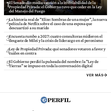
El Senado dio media sanción a la Inviolabilidad de la
1
Propiedad Privada: el Gobierno tuvo que ceder en la Ley
del Manejo del Fuego
La historia real de "Elize: Sombras de una mujer", la nueva
2
película de Netflix sobre el caso de una esposa que
descuartizó a su marido
Encuesta rumbo a 2027: cuatro consultoras midieron el
3
desgaste de Milei y la crisis de liderazgo en el peronismo
Ley de Propiedad Privada: qué senadores votaron a favor y
4
cuáles en contra
El Gobierno perdió la pulseada del nombre: la "Ley de
5
Tierras" se impuso en toda la conversación digital
VER MÁS