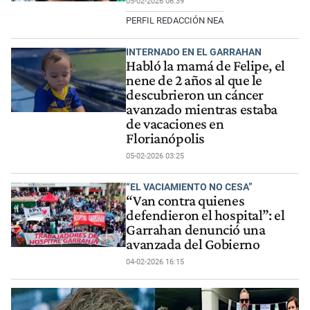
05-02-2026 06:39
PERFIL REDACCIÓN NEA
INTERNADO EN EL GARRAHAN
Habló la mamá de Felipe, el
nene de 2 años al que le
descubrieron un cáncer
avanzado mientras estaba
de vacaciones en
Florianópolis
05-02-2026 03:25
“EL VACIAMIENTO NO CESA”
“Van contra quienes
defendieron el hospital”: el
Garrahan denunció una
avanzada del Gobierno
04-02-2026 16:15