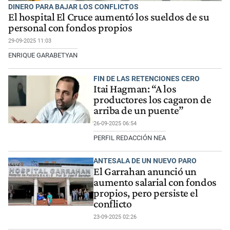
DINERO PARA BAJAR LOS CONFLICTOS
El hospital El Cruce aumentó los sueldos de su
personal con fondos propios
29-09-2025 11:03
ENRIQUE GARABETYAN
FIN DE LAS RETENCIONES CERO
Itai Hagman: “A los
productores los cagaron de
arriba de un puente”
26-09-2025 06:54
PERFIL REDACCIÓN NEA
ANTESALA DE UN NUEVO PARO
El Garrahan anunció un
aumento salarial con fondos
propios, pero persiste el
conflicto
23-09-2025 02:26