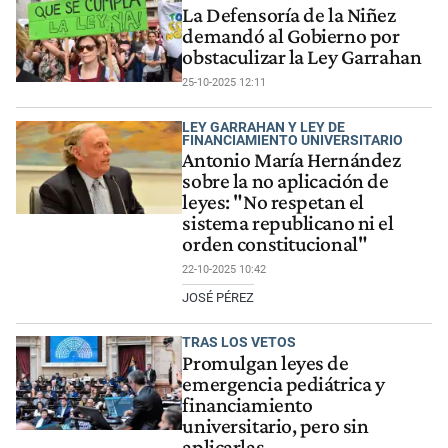
La Defensoría de la Niñez
demandó al Gobierno por
obstaculizar la Ley Garrahan
25-10-2025 12:11
LEY GARRAHAN Y LEY DE
FINANCIAMIENTO UNIVERSITARIO
Antonio María Hernández
sobre la no aplicación de
leyes: "No respetan el
sistema republicano ni el
orden constitucional"
22-10-2025 10:42
JOSÉ PÉREZ
TRAS LOS VETOS
Promulgan leyes de
emergencia pediátrica y
financiamiento
universitario, pero sin
aplicarlas