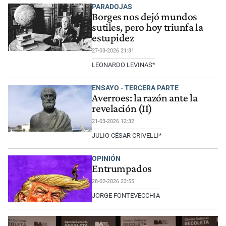
PARADOJAS
Borges nos dejó mundos
sutiles, pero hoy triunfa la
estupidez
27-03-2026 21:31
LEONARDO LEVINAS*
ENSAYO - TERCERA PARTE
Averroes: la razón ante la
revelación (II)
21-03-2026 12:32
JULIO CÉSAR CRIVELLI*
OPINIÓN
Entrumpados
28-02-2026 23:55
JORGE FONTEVECCHIA