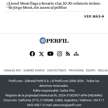
Lionel Messi llega a Rosario a las 20.30: velatorio íntimo
5
de Jorge Messi, sin acceso al público
VER MÁS
CANALES RSS
QUIENES SOMOS
CONTÁCTENOS
PRIVACIDAD
EQUIPO
REGLAS
Perfil.com - Editorial Perfil S.A.
| © Perfil.com 2006-2026 - Todos los
derechos reservados.
Editor responsable: Carlos Piro.
Registro de la propiedad intelectual RL-2024-31002957-APN-DNDA#MJ
Dirección:
California 2715
,
C1289ABI
,
CABA, Argentina
| Teléfono:
+54 9 11
3453 4567
| E-mail:
atencion@perfil.com