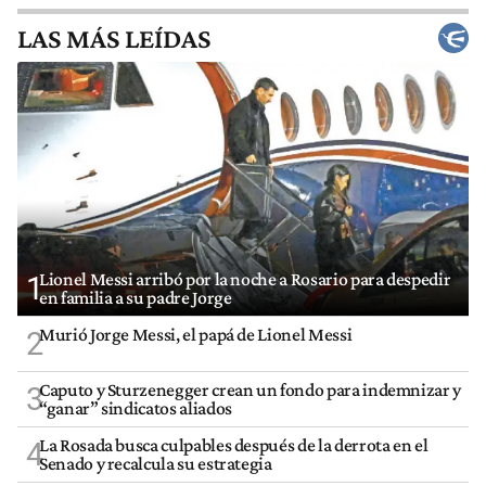
LAS MÁS LEÍDAS
Lionel Messi arribó por la noche a Rosario para despedir
1
en familia a su padre Jorge
Murió Jorge Messi, el papá de Lionel Messi
2
Caputo y Sturzenegger crean un fondo para indemnizar y
3
“ganar” sindicatos aliados
La Rosada busca culpables después de la derrota en el
4
Senado y recalcula su estrategia