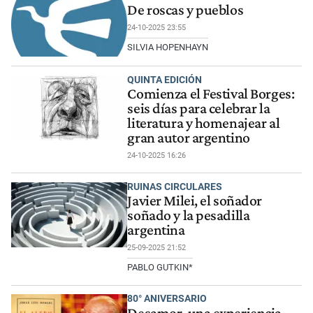
De roscas y pueblos
24-10-2025 23:55
SILVIA HOPENHAYN
QUINTA EDICIÓN
Comienza el Festival Borges:
seis días para celebrar la
literatura y homenajear al
gran autor argentino
24-10-2025 16:26
RUINAS CIRCULARES
Javier Milei, el soñador
soñado y la pesadilla
argentina
25-09-2025 21:52
PABLO GUTKIN*
80° ANIVERSARIO
Desamor, una experiencia