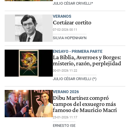
JULIO CÉSAR CRIVELLI*
VERANOS
Cortázar cortito
07-02-2026 00:11
SILVIA HOPENHAYN
ENSAYO - PRIMERA PARTE
La Biblia, Averroes y Borges:
misterio, razón, perplejidad
30-01-2026 11:22
JULIO CÉSAR CRIVELLI (*)
VERANO 2026
Dibu Martínez compró
campos del exsuegro más
famoso de Mauricio Macri
23-01-2026 11:17
ERNESTO ISE