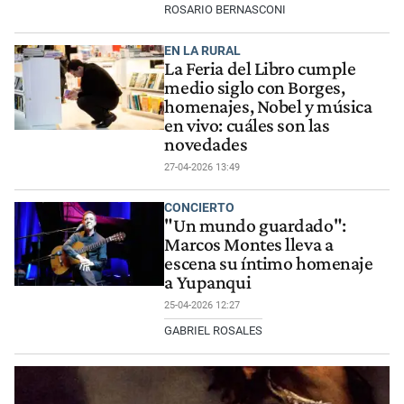
ROSARIO BERNASCONI
EN LA RURAL
La Feria del Libro cumple
medio siglo con Borges,
homenajes, Nobel y música
en vivo: cuáles son las
novedades
27-04-2026 13:49
CONCIERTO
"Un mundo guardado":
Marcos Montes lleva a
escena su íntimo homenaje
a Yupanqui
25-04-2026 12:27
GABRIEL ROSALES