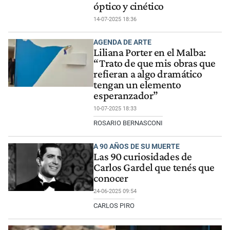
óptico y cinético
14-07-2025 18:36
AGENDA DE ARTE
Liliana Porter en el Malba:
“Trato de que mis obras que
refieran a algo dramático
tengan un elemento
esperanzador”
10-07-2025 18:33
ROSARIO BERNASCONI
A 90 AÑOS DE SU MUERTE
Las 90 curiosidades de
Carlos Gardel que tenés que
conocer
24-06-2025 09:54
CARLOS PIRO