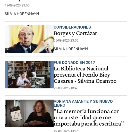
19-09-2025 23:55
SILVIA HOPENHAYN
CONSIDERACIONES
Borges y Cortázar
05-09-2025 23:55
SILVIA HOPENHAYN
FUE DONADO EN 2017
La Biblioteca Nacional
presenta el Fondo Bioy
Casares - Silvina Ocampo
22-08-2025 18:49
ADRIANA AMANTE Y SU NUEVO
LIBRO
"La memoria funciona con
una austeridad que me
importaba para la escritura"
19-08-2025 14:38