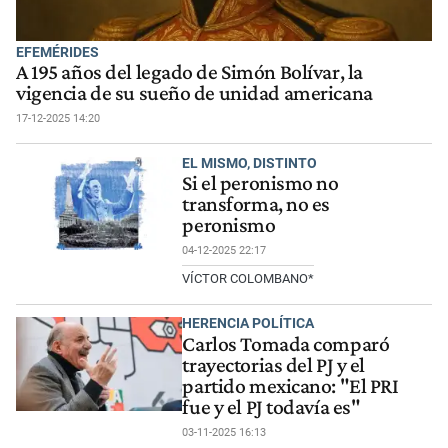
EFEMÉRIDES
A 195 años del legado de Simón Bolívar, la
vigencia de su sueño de unidad americana
17-12-2025 14:20
EL MISMO, DISTINTO
Si el peronismo no
transforma, no es
peronismo
04-12-2025 22:17
VÍCTOR COLOMBANO*
HERENCIA POLÍTICA
Carlos Tomada comparó
trayectorias del PJ y el
partido mexicano: "El PRI
fue y el PJ todavía es"
03-11-2025 16:13