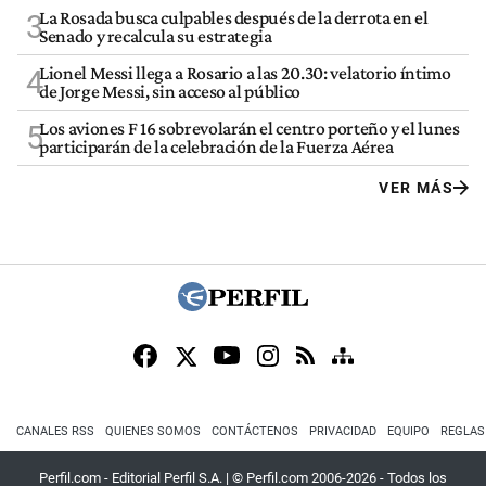
La Rosada busca culpables después de la derrota en el
3
Senado y recalcula su estrategia
Lionel Messi llega a Rosario a las 20.30: velatorio íntimo
4
de Jorge Messi, sin acceso al público
Los aviones F 16 sobrevolarán el centro porteño y el lunes
5
participarán de la celebración de la Fuerza Aérea
VER MÁS
CANALES RSS
QUIENES SOMOS
CONTÁCTENOS
PRIVACIDAD
EQUIPO
REGLAS
Perfil.com - Editorial Perfil S.A.
| © Perfil.com 2006-2026 - Todos los