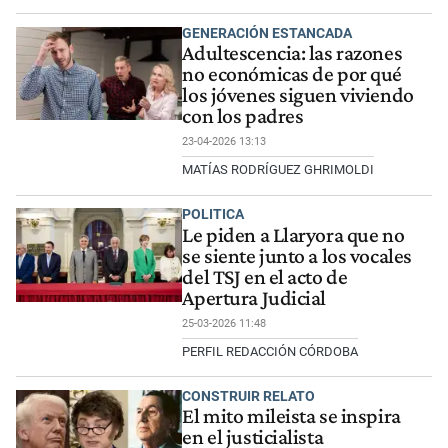
GENERACIÓN ESTANCADA
Adultescencia: las razones
no económicas de por qué
los jóvenes siguen viviendo
con los padres
23-04-2026 13:13
MATÍAS RODRÍGUEZ GHRIMOLDI
POLITICA
Le piden a Llaryora que no
se siente junto a los vocales
del TSJ en el acto de
Apertura Judicial
25-03-2026 11:48
PERFIL REDACCIÓN CÓRDOBA
CONSTRUIR RELATO
El mito mileista se inspira
en el justicialista