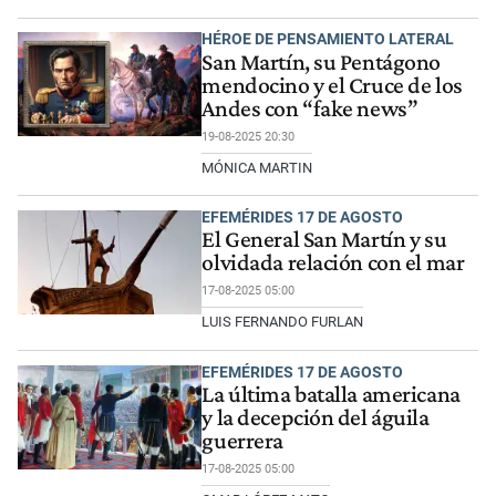
HÉROE DE PENSAMIENTO LATERAL
San Martín, su Pentágono
mendocino y el Cruce de los
Andes con “fake news”
19-08-2025 20:30
MÓNICA MARTIN
EFEMÉRIDES 17 DE AGOSTO
El General San Martín y su
olvidada relación con el mar
17-08-2025 05:00
LUIS FERNANDO FURLAN
EFEMÉRIDES 17 DE AGOSTO
La última batalla americana
y la decepción del águila
guerrera
17-08-2025 05:00