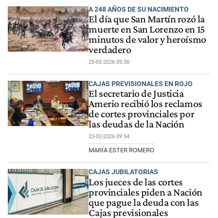
A 248 AÑOS DE SU NACIMIENTO
El día que San Martín rozó la
muerte en San Lorenzo en 15
minutos de valor y heroísmo
verdadero
25-02-2026 05:30
CAJAS PREVISIONALES EN ROJO
El secretario de Justicia
Amerio recibió los reclamos
de cortes provinciales por
las deudas de la Nación
23-02-2026 09:54
MARÍA ESTER ROMERO
CAJAS JUBILATORIAS
Los jueces de las cortes
provinciales piden a Nación
que pague la deuda con las
Cajas previsionales