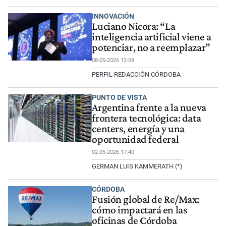
INNOVACIÓN
Luciano Nicora: “La
inteligencia artificial viene a
potenciar, no a reemplazar”
08-05-2026 13:09
PERFIL REDACCIÓN CÓRDOBA
PUNTO DE VISTA
Argentina frente a la nueva
frontera tecnológica: data
centers, energía y una
oportunidad federal
02-05-2026 17:40
GERMAN LUIS KAMMERATH (*)
CÓRDOBA
Fusión global de Re/Max:
cómo impactará en las
oficinas de Córdoba