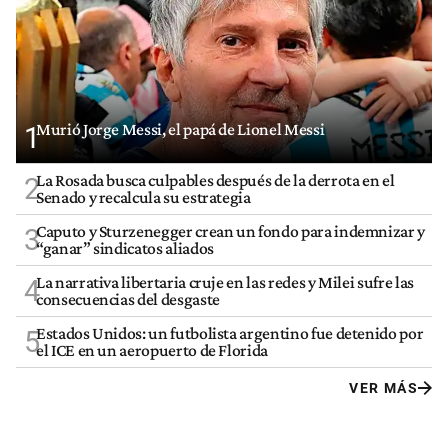
Murió Jorge Messi, el papá de Lionel Messi
1
La Rosada busca culpables después de la derrota en el
2
Senado y recalcula su estrategia
Caputo y Sturzenegger crean un fondo para indemnizar y
3
“ganar” sindicatos aliados
La narrativa libertaria cruje en las redes y Milei sufre las
4
consecuencias del desgaste
Estados Unidos: un futbolista argentino fue detenido por
5
el ICE en un aeropuerto de Florida
VER MÁS