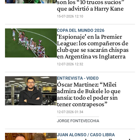
son los “10 trucos sucios”
que advirtió a Harry Kane
15-07-2026 12:10
COPA DEL MUNDO 2026
'Espionaje' en la Premier
League: los compañeros de
club que se sacarán chispas
en Argentina vs Inglaterra
12-07-2026 12:32
ENTREVISTA - VIDEO
Óscar Martínez: “Milei
admira de Bukele lo que
ansía: todo el poder sin
tener contrapesos”
12-07-2026 01:34
JORGE FONTEVECCHIA
JUAN ALONSO / CASO LIBRA