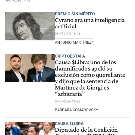
09-07-2026 14:42
PREMIO SIN MÉRITO
Cyrano era una inteligencia
artificial
08-07-2026 18:01
ANTONIO MARTÍNEZ*
CRIPTOESTAFA
Causa $Libra: uno de los
damnificados apeló su
exclusión como querellante
y dijo que la sentencia de
Martínez de Giorgi es
“arbitraria”
08-07-2026 16:20
BARBARA KOMAROVSKY
CAUSA $LIBRA
Diputado de la Coalición