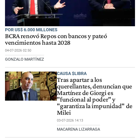
POR US$ 6.000 MILLONES
BCRA renovó Repos con bancos y pateó
vencimientos hasta 2028
04-07-2026 02:50
GONZALO MARTÍNEZ
CAUSA $LIBRA
Tras apartar a los
querellantes, denuncian que
Martínez de Giorgi es
"funcional al poder" y
"garantiza la impunidad" de
Milei
03-07-2026 14:13
MACARENA LIZARRAGA