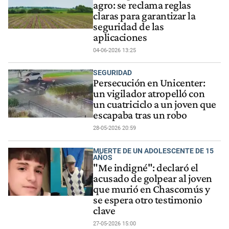
agro: se reclama reglas
claras para garantizar la
seguridad de las
aplicaciones
04-06-2026 13:25
SEGURIDAD
Persecución en Unicenter:
un vigilador atropelló con
un cuatriciclo a un joven que
escapaba tras un robo
28-05-2026 20:59
MUERTE DE UN ADOLESCENTE DE 15
AÑOS
"Me indigné": declaró el
acusado de golpear al joven
que murió en Chascomús y
se espera otro testimonio
clave
27-05-2026 15:00