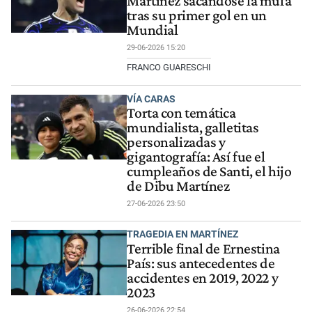
Martínez sacándose la mufa
tras su primer gol en un
Mundial
29-06-2026 15:20
FRANCO GUARESCHI
VÍA CARAS
Torta con temática
mundialista, galletitas
personalizadas y
gigantografía: Así fue el
cumpleaños de Santi, el hijo
de Dibu Martínez
27-06-2026 23:50
TRAGEDIA EN MARTÍNEZ
Terrible final de Ernestina
País: sus antecedentes de
accidentes en 2019, 2022 y
2023
26-06-2026 22:54