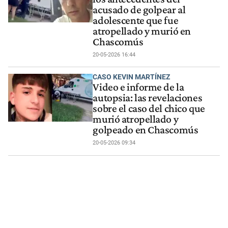
acusado de golpear al
adolescente que fue
atropellado y murió en
Chascomús
20-05-2026 16:44
CASO KEVIN MARTÍNEZ
Video e informe de la
autopsia: las revelaciones
sobre el caso del chico que
murió atropellado y
golpeado en Chascomús
20-05-2026 09:34