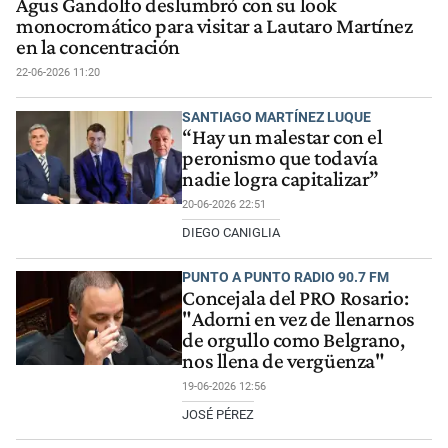
Agus Gandolfo deslumbró con su look
monocromático para visitar a Lautaro Martínez
en la concentración
22-06-2026 11:20
SANTIAGO MARTÍNEZ LUQUE
“Hay un malestar con el
peronismo que todavía
nadie logra capitalizar”
20-06-2026 22:51
DIEGO CANIGLIA
PUNTO A PUNTO RADIO 90.7 FM
Concejala del PRO Rosario:
"Adorni en vez de llenarnos
de orgullo como Belgrano,
nos llena de vergüenza"
19-06-2026 12:56
JOSÉ PÉREZ