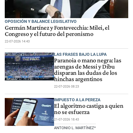
OPOSICIÓN Y BALANCE LEGISLATIVO
Germán Martínez y Fontevecchia: Milei, el
Congreso y el futuro del peronismo
22-07-2026 14:43
LAS FRASES BAJO LA LUPA
Paranoia o mano negra: las
arengas de Messi y Dibu
disparan las dudas de los
hinchas argentinos
22-07-2026 08:23
IMPUESTO A LA PEREZA
El algoritmo castiga a quien
no se esfuerza
21-07-2026 18:43
ANTONIO L. MARTÍNEZ*