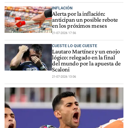
INFLACIÓN
Alerta por la inflación:
anticipan un posible rebote
en los próximos meses
21-07-2026 17:56
CUESTE LO QUE CUESTE
Lautaro Martínez y un enojo
lógico: relegado en la final
del mundo por la apuesta de
Scaloni
21-07-2026 13:06