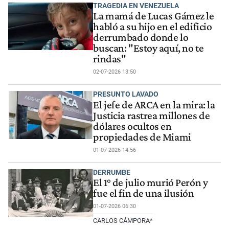
TRAGEDIA EN VENEZUELA
La mamá de Lucas Gámez le
habló a su hijo en el edificio
derrumbado donde lo
buscan: "Estoy aquí, no te
rindas"
02-07-2026 13:50
PRESUNTO LAVADO
El jefe de ARCA en la mira: la
Justicia rastrea millones de
dólares ocultos en
propiedades de Miami
01-07-2026 14:56
DERRUMBE
El 1° de julio murió Perón y
fue el fin de una ilusión
01-07-2026 06:30
CARLOS CÁMPORA*