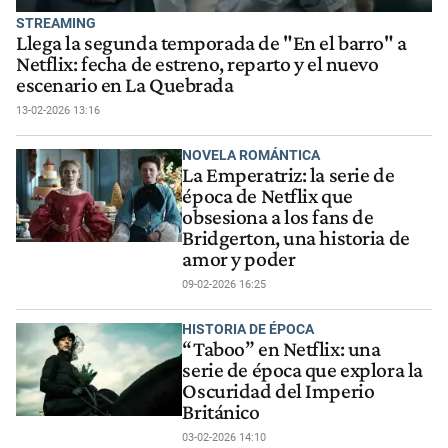
STREAMING
Llega la segunda temporada de "En el barro" a
Netflix: fecha de estreno, reparto y el nuevo
escenario en La Quebrada
13-02-2026 13:16
NOVELA ROMÁNTICA
La Emperatriz: la serie de
época de Netflix que
obsesiona a los fans de
Bridgerton, una historia de
amor y poder
09-02-2026 16:25
HISTORIA DE ÉPOCA
“Taboo” en Netflix: una
serie de época que explora la
Oscuridad del Imperio
Británico
03-02-2026 14:10