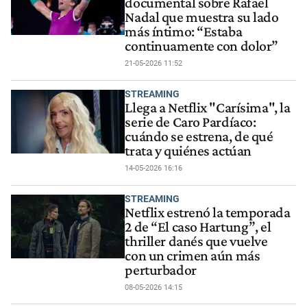
documental sobre Rafael
Nadal que muestra su lado
más íntimo: “Estaba
continuamente con dolor”
21-05-2026 11:52
STREAMING
Llega a Netflix "Carísima", la
serie de Caro Pardíaco:
cuándo se estrena, de qué
trata y quiénes actúan
14-05-2026 16:16
STREAMING
Netflix estrenó la temporada
2 de “El caso Hartung”, el
thriller danés que vuelve
con un crimen aún más
perturbador
08-05-2026 14:15