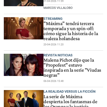
21-04-2026 11:59
MARCOS VILLALOBO
STREAMING
"Máxima" tendrá tercera
temporada y un spin-off:
cómo sigue la historia de la
realeza holandesa
20-04-2026 11:20
REVISTA NOTICIAS
Malena Pichot dijo que la
"Propofest" estuvo
inspirada en la serie "Viudas
negras"
06-04-2026 15:48
LA REALIDAD VERSUS LA FICCIÓN
La serie de Máxima
despierta los fantasmas de
los Orange y la justicia