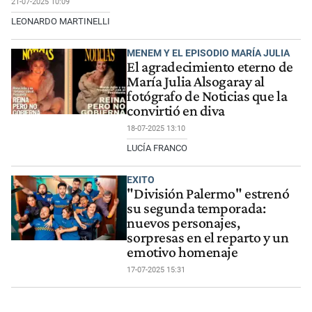
21-07-2025 10:09
LEONARDO MARTINELLI
MENEM Y EL EPISODIO MARÍA JULIA
El agradecimiento eterno de
María Julia Alsogaray al
fotógrafo de Noticias que la
convirtió en diva
18-07-2025 13:10
LUCÍA FRANCO
EXITO
"División Palermo" estrenó
su segunda temporada:
nuevos personajes,
sorpresas en el reparto y un
emotivo homenaje
17-07-2025 15:31