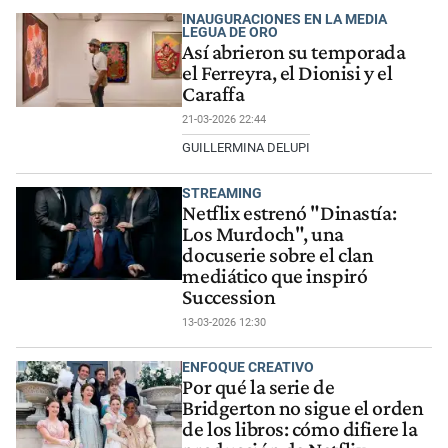
INAUGURACIONES EN LA MEDIA
LEGUA DE ORO
Así abrieron su temporada
el Ferreyra, el Dionisi y el
Caraffa
21-03-2026 22:44
GUILLERMINA DELUPI
STREAMING
Netflix estrenó "Dinastía:
Los Murdoch", una
docuserie sobre el clan
mediático que inspiró
Succession
13-03-2026 12:30
ENFOQUE CREATIVO
Por qué la serie de
Bridgerton no sigue el orden
de los libros: cómo difiere la