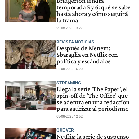
Bridgerton tendrá
temporada 5 y 6: qué se sabe
hasta ahora y cómo seguirá
la trama
29-08-2025 13:27
REVISTA NOTICIAS
Después de Menem:
Sbaraglia en Netflix con
política y escándalos
26-08-2025 15:20
STREAMING
Llega la serie 'The Paper', el
spin-off de 'The Office' que
se adentra en una redacción
para satirizar al periodismo
08-08-2025 12:52
QUÉ VER
Netflix: la serie de suspenso