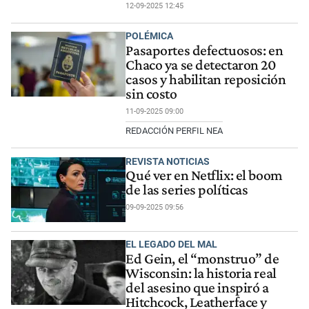
12-09-2025 12:45
POLÉMICA
Pasaportes defectuosos: en
Chaco ya se detectaron 20
casos y habilitan reposición
sin costo
11-09-2025 09:00
REDACCIÓN PERFIL NEA
REVISTA NOTICIAS
Qué ver en Netflix: el boom
de las series políticas
09-09-2025 09:56
EL LEGADO DEL MAL
Ed Gein, el “monstruo” de
Wisconsin: la historia real
del asesino que inspiró a
Hitchcock, Leatherface y