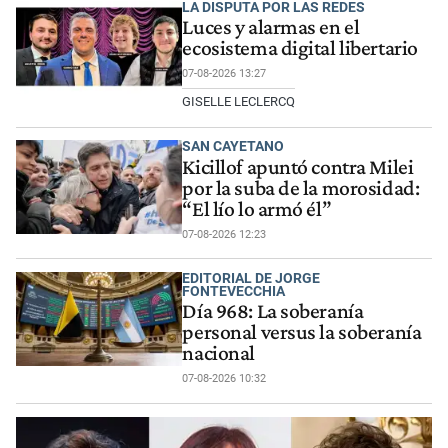
LA DISPUTA POR LAS REDES
Luces y alarmas en el
ecosistema digital libertario
07-08-2026 13:27
GISELLE LECLERCQ
SAN CAYETANO
Kicillof apuntó contra Milei
por la suba de la morosidad:
“El lío lo armó él”
07-08-2026 12:23
EDITORIAL DE JORGE
FONTEVECCHIA
Día 968: La soberanía
personal versus la soberanía
nacional
07-08-2026 10:32