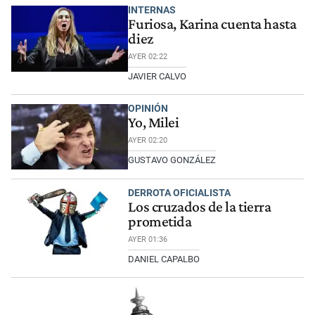
INTERNAS
Furiosa, Karina cuenta hasta
diez
AYER 02:22
JAVIER CALVO
OPINIÓN
Yo, Milei
AYER 02:20
GUSTAVO GONZÁLEZ
DERROTA OFICIALISTA
Los cruzados de la tierra
prometida
AYER 01:36
DANIEL CAPALBO