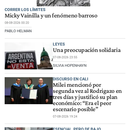
CORRER LOS LÍMITES
Micky Vainilla y un fenómeno barroso
08-08-2026 00:20
PABLO HELMAN
LEYES
Una preocupación solidaria
07-08-2026 23:55
SILVIA HOPENHAYN
DISCURSO EN CALI
Milei mencionó por
segunda vez al Rodrigazo en
tres días y justificó su plan
económico: “Era el peor
escenario posible”
07-08-2026 19:24
ESENCIAL, PERO DE BAJO