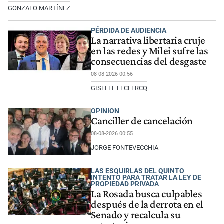
GONZALO MARTÍNEZ
PÉRDIDA DE AUDIENCIA
La narrativa libertaria cruje
en las redes y Milei sufre las
consecuencias del desgaste
08-08-2026 00:56
GISELLE LECLERCQ
OPINION
Canciller de cancelación
08-08-2026 00:55
JORGE FONTEVECCHIA
LAS ESQUIRLAS DEL QUINTO
INTENTO PARA TRATAR LA LEY DE
PROPIEDAD PRIVADA
La Rosada busca culpables
después de la derrota en el
Senado y recalcula su