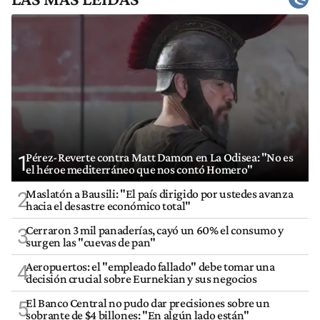
Pérez-Reverte contra Matt Damon en La Odisea: "No es
1
el héroe mediterráneo que nos contó Homero"
Maslatón a Bausili: "El país dirigido por ustedes avanza
2
hacia el desastre económico total"
Cerraron 3 mil panaderías, cayó un 60% el consumo y
3
surgen las "cuevas de pan"
Aeropuertos: el "empleado fallado" debe tomar una
4
decisión crucial sobre Eurnekian y sus negocios
El Banco Central no pudo dar precisiones sobre un
5
sobrante de $4 billones: "En algún lado están"