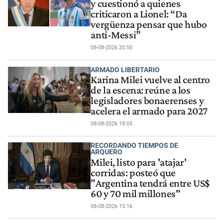
y cuestionó a quienes
criticaron a Lionel: “Da
vergüenza pensar que hubo
anti-Messi”
08-08-2026 20:50
ARMADO LIBERTARIO
Karina Milei vuelve al centro
de la escena: reúne a los
legisladores bonaerenses y
acelera el armado para 2027
08-08-2026 18:05
RECORDANDO TIEMPOS DE
ARQUERO
Milei, listo para 'atajar'
corridas: posteó que
"Argentina tendrá entre US$
60 y 70 mil millones"
08-08-2026 15:16