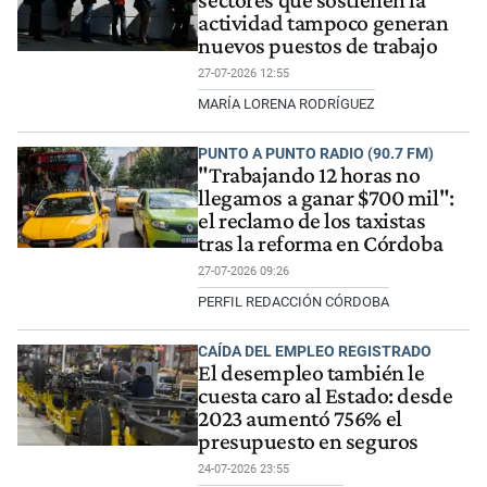
sectores que sostienen la
actividad tampoco generan
nuevos puestos de trabajo
27-07-2026 12:55
MARÍA LORENA RODRÍGUEZ
PUNTO A PUNTO RADIO (90.7 FM)
"Trabajando 12 horas no
llegamos a ganar $700 mil":
el reclamo de los taxistas
tras la reforma en Córdoba
27-07-2026 09:26
PERFIL REDACCIÓN CÓRDOBA
CAÍDA DEL EMPLEO REGISTRADO
El desempleo también le
cuesta caro al Estado: desde
2023 aumentó 756% el
presupuesto en seguros
24-07-2026 23:55