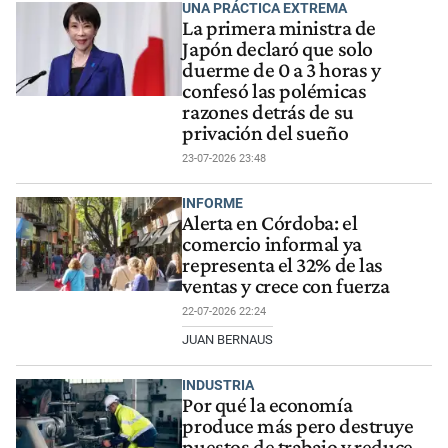
UNA PRÁCTICA EXTREMA
La primera ministra de
Japón declaró que solo
duerme de 0 a 3 horas y
confesó las polémicas
razones detrás de su
privación del sueño
23-07-2026 23:48
INFORME
Alerta en Córdoba: el
comercio informal ya
representa el 32% de las
ventas y crece con fuerza
22-07-2026 22:24
JUAN BERNAUS
INDUSTRIA
Por qué la economía
produce más pero destruye
puestos de trabajo y reduce