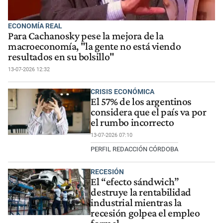
ECONOMÍA REAL
Para Cachanosky pese la mejora de la
macroeconomía, "la gente no está viendo
resultados en su bolsillo"
13-07-2026 12:32
CRISIS ECONÓMICA
El 57% de los argentinos
considera que el país va por
el rumbo incorrecto
13-07-2026 07:10
PERFIL REDACCIÓN CÓRDOBA
RECESIÓN
El “efecto sándwich”
destruye la rentabilidad
industrial mientras la
recesión golpea el empleo