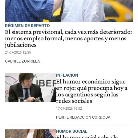
RÉGIMEN DE REPARTO
El sistema previsional, cada vez más deteriorado:
menos empleo formal, menos aportes y menos
jubilaciones
21-07-2026 12:55
GABRIEL ZORRILLA
INFLACIÓN
El humor económico sigue
en rojo: qué preocupa hoy a
los argentinos según las
redes sociales
17-07-2026 16:02
PERFIL REDACCIÓN CÓRDOBA
HUMOR SOCIAL
El humor social sobre la