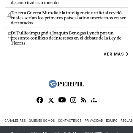
descuartizó a su marido
Tercera Guerra Mundial: la inteligencia artificial reveló
4
cuáles serían los primeros países latinoamericanos en ser
derrotados
Di Tullio impugnó a Joaquín Benegas Lynch por un
5
presunto conflicto de intereses en el debate de la Ley de
Tierras
VER MÁS
CANALES RSS
QUIENES SOMOS
CONTÁCTENOS
PRIVACIDAD
EQUIPO
REGLAS