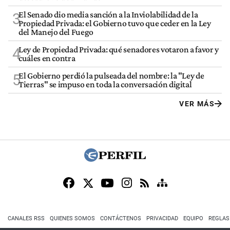
El Senado dio media sanción a la Inviolabilidad de la
3
Propiedad Privada: el Gobierno tuvo que ceder en la Ley
del Manejo del Fuego
Ley de Propiedad Privada: qué senadores votaron a favor y
4
cuáles en contra
El Gobierno perdió la pulseada del nombre: la "Ley de
5
Tierras" se impuso en toda la conversación digital
VER MÁS
CANALES RSS
QUIENES SOMOS
CONTÁCTENOS
PRIVACIDAD
EQUIPO
REGLAS