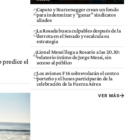
Caputo y Sturzenegger crean un fondo
2
para indemnizar y “ganar” sindicatos
aliados
La Rosada busca culpables después de la
3
derrota en el Senado y recalcula su
estrategia
Lionel Messi llega a Rosario a las 20.30:
4
velatorio íntimo de Jorge Messi, sin
 predice el
acceso al público
Los aviones F 16 sobrevolarán el centro
5
porteño y el lunes participarán de la
celebración de la Fuerza Aérea
VER MÁS