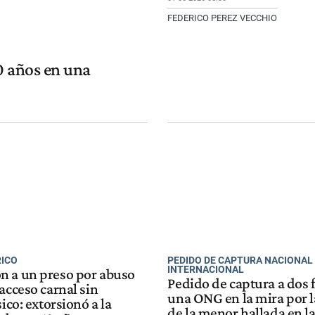
FEDERICO PEREZ VECCHIO
0 años en una
RICO
PEDIDO DE CAPTURA NACIONAL
INTERNACIONAL
 a un preso por abuso
Pedido de captura a dos 
acceso carnal sin
una ONG en la mira por l
sico: extorsionó a la
de la menor hallada en la