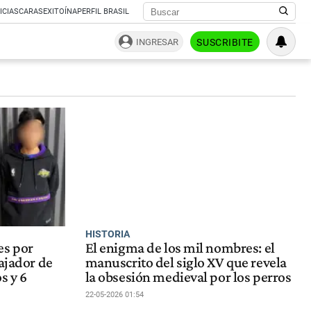
ICIAS
CARAS
EXITOÍNA
PERFIL BRASIL
INGRESAR
SUSCRIBITE
HISTORIA
es por
El enigma de los mil nombres: el
bajador de
manuscrito del siglo XV que revela
s y 6
la obsesión medieval por los perros
22-05-2026 01:54