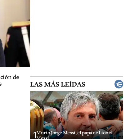
ación de
LAS MÁS LEÍDAS
s
Murió Jorge Messi, el papá de Lionel
1
Messi