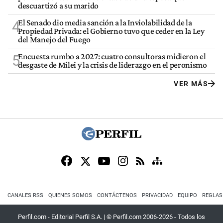
descuartizó a su marido
El Senado dio media sanción a la Inviolabilidad de la
4
Propiedad Privada: el Gobierno tuvo que ceder en la Ley
del Manejo del Fuego
Encuesta rumbo a 2027: cuatro consultoras midieron el
5
desgaste de Milei y la crisis de liderazgo en el peronismo
VER MÁS
CANALES RSS
QUIENES SOMOS
CONTÁCTENOS
PRIVACIDAD
EQUIPO
REGLAS
Perfil.com - Editorial Perfil S.A.
| © Perfil.com 2006-2026 - Todos los