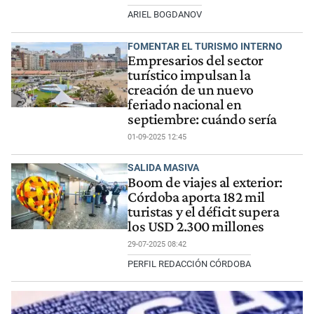
ARIEL BOGDANOV
FOMENTAR EL TURISMO INTERNO
Empresarios del sector
turístico impulsan la
creación de un nuevo
feriado nacional en
septiembre: cuándo sería
01-09-2025 12:45
SALIDA MASIVA
Boom de viajes al exterior:
Córdoba aporta 182 mil
turistas y el déficit supera
los USD 2.300 millones
29-07-2025 08:42
PERFIL REDACCIÓN CÓRDOBA