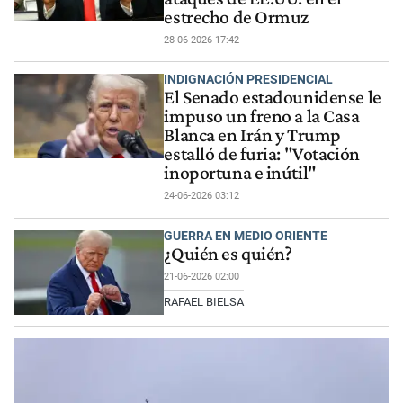
estrecho de Ormuz
28-06-2026 17:42
INDIGNACIÓN PRESIDENCIAL
El Senado estadounidense le
impuso un freno a la Casa
Blanca en Irán y Trump
estalló de furia: "Votación
inoportuna e inútil"
24-06-2026 03:12
GUERRA EN MEDIO ORIENTE
¿Quién es quién?
21-06-2026 02:00
RAFAEL BIELSA