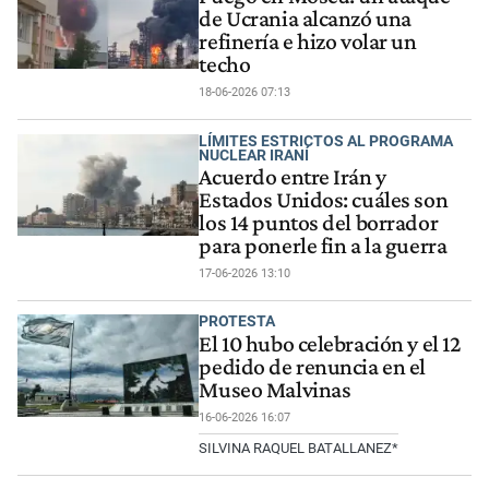
de Ucrania alcanzó una
refinería e hizo volar un
techo
18-06-2026 07:13
LÍMITES ESTRICTOS AL PROGRAMA
NUCLEAR IRANÍ
Acuerdo entre Irán y
Estados Unidos: cuáles son
los 14 puntos del borrador
para ponerle fin a la guerra
17-06-2026 13:10
PROTESTA
El 10 hubo celebración y el 12
pedido de renuncia en el
Museo Malvinas
16-06-2026 16:07
SILVINA RAQUEL BATALLANEZ*