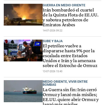
GUERRA EN MEDIO ORIENTE
Irán bombardeó el cuartel
de la Quinta Flota de EE.UU.
y sabotea petroleros de
Emiratos Árabes
14-07-2026 09:22
SUBE Y BAJA
El petróleo vuelve a
dispararse hasta 9% por la
escalada entre Estados
Unidos e Irán y la amenaza
sobre el Estrecho de Ormuz
13-07-2026 15:40
MEDIO ORIENTE, VIVIR ENTRE
BOMBAS
La Guerra sin fin: Irán cerró
Ormuz y lanzó más misiles;
EE.UU. quiere abrir Ormuz y
lanzó más misiles...