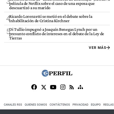
3
película de Netflix sobre el caso de una esposa que
descuartizó a su marido
Ricardo Lorenzetti se metió en el debate sobre la
4
inhabilitación de Cristina Kirchner
Di Tullio impugnó a Joaquín Benegas Lynch por un
5
presunto conflicto de intereses en el debate de la Ley de
Tierras
VER MÁS
CANALES RSS
QUIENES SOMOS
CONTÁCTENOS
PRIVACIDAD
EQUIPO
REGLAS