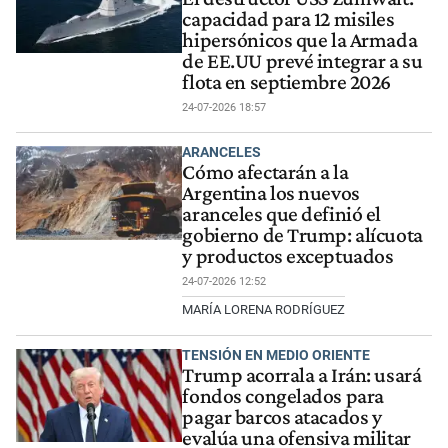
capacidad para 12 misiles
hipersónicos que la Armada
de EE.UU prevé integrar a su
flota en septiembre 2026
24-07-2026 18:57
ARANCELES
Cómo afectarán a la
Argentina los nuevos
aranceles que definió el
gobierno de Trump: alícuota
y productos exceptuados
24-07-2026 12:52
MARÍA LORENA RODRÍGUEZ
TENSIÓN EN MEDIO ORIENTE
Trump acorrala a Irán: usará
fondos congelados para
pagar barcos atacados y
evalúa una ofensiva militar