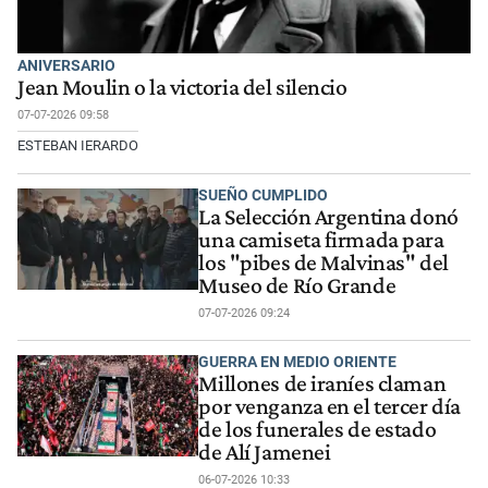
ANIVERSARIO
Jean Moulin o la victoria del silencio
07-07-2026 09:58
ESTEBAN IERARDO
SUEÑO CUMPLIDO
La Selección Argentina donó
una camiseta firmada para
los "pibes de Malvinas" del
Museo de Río Grande
07-07-2026 09:24
GUERRA EN MEDIO ORIENTE
Millones de iraníes claman
por venganza en el tercer día
de los funerales de estado
de Alí Jamenei
06-07-2026 10:33