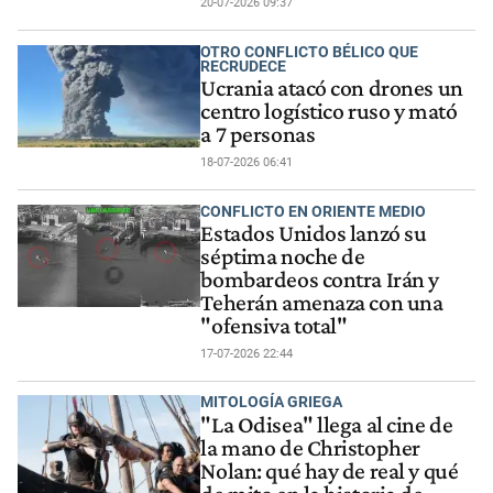
20-07-2026 09:37
OTRO CONFLICTO BÉLICO QUE
RECRUDECE
Ucrania atacó con drones un
centro logístico ruso y mató
a 7 personas
18-07-2026 06:41
CONFLICTO EN ORIENTE MEDIO
Estados Unidos lanzó su
séptima noche de
bombardeos contra Irán y
Teherán amenaza con una
"ofensiva total"
17-07-2026 22:44
MITOLOGÍA GRIEGA
"La Odisea" llega al cine de
la mano de Christopher
Nolan: qué hay de real y qué