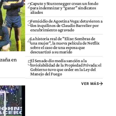
Caputo y Sturzenegger crean un fondo
2
para indemnizar y “ganar” sindicatos
aliados
Femicidio de Agostina Vega: detuvieron a
3
dos inquilinos de Claudio Barrelier por
encubrimiento agravado
La historia real de "Elize: Sombras de
4
una mujer", la nueva película de Netflix
sobre el caso de una esposa que
descuartizó a su marido
azaña en
El Senado dio media sanción a la
5
Inviolabilidad de la Propiedad Privada: el
Gobierno tuvo que ceder en la Ley del
Manejo del Fuego
VER MÁS