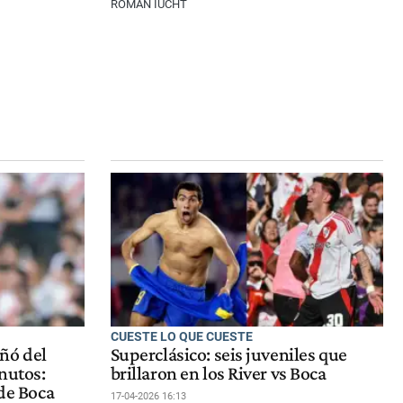
ROMÁN IUCHT
CUESTE LO QUE CUESTE
ñó del
Superclásico: seis juveniles que
nutos:
brillaron en los River vs Boca
 de Boca
17-04-2026 16:13