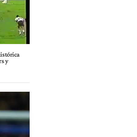
istórica
rs y