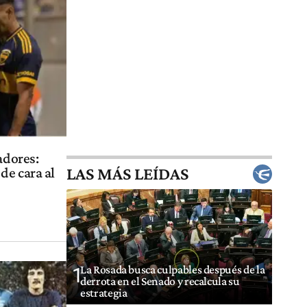
adores:
LAS MÁS LEÍDAS
de cara al
La Rosada busca culpables después de la
1
derrota en el Senado y recalcula su
estrategia