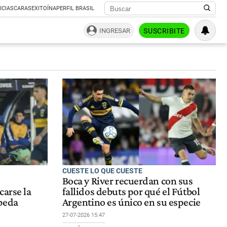
ICIAS
CARAS
EXITOÍNA
PERFIL BRASIL
INGRESAR
SUSCRIBITE
CUESTE LO QUE CUESTE
Boca y River recuerdan con sus
carse la
fallidos debuts por qué el Fútbol
beda
Argentino es único en su especie
27-07-2026 15:47