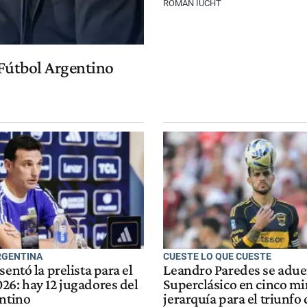
ROMÁN IUCHT
l Fútbol Argentino
RGENTINA
CUESTE LO QUE CUESTE
sentó la prelista para el
Leandro Paredes se adue
26: hay 12 jugadores del
Superclásico en cinco mi
entino
jerarquía para el triunfo