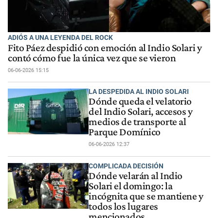
ADIÓS A UNA LEYENDA DEL ROCK
Fito Páez despidió con emoción al Indio Solari y
contó cómo fue la única vez que se vieron
06-06-2026 15:15
LA DESPEDIDA AL INDIO SOLARI
Dónde queda el velatorio
del Indio Solari, accesos y
medios de transporte al
Parque Domínico
06-06-2026 12:37
COMPLICADA DECISIÓN
Dónde velarán al Indio
Solari el domingo: la
incógnita que se mantiene y
todos los lugares
mencionados