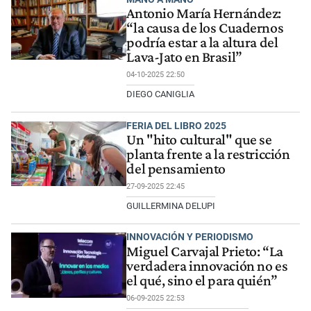
Antonio María Hernández:
“la causa de los Cuadernos
podría estar a la altura del
Lava-Jato en Brasil”
04-10-2025 22:50
DIEGO CANIGLIA
FERIA DEL LIBRO 2025
Un "hito cultural" que se
planta frente a la restricción
del pensamiento
27-09-2025 22:45
GUILLERMINA DELUPI
INNOVACIÓN Y PERIODISMO
Miguel Carvajal Prieto: “La
verdadera innovación no es
el qué, sino el para quién”
06-09-2025 22:53