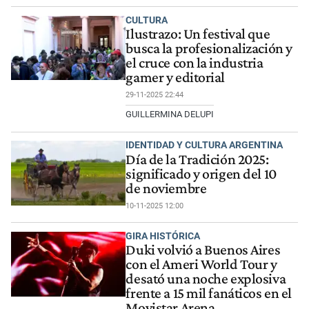
CULTURA
Ilustrazo: Un festival que
busca la profesionalización y
el cruce con la industria
gamer y editorial
29-11-2025 22:44
GUILLERMINA DELUPI
IDENTIDAD Y CULTURA ARGENTINA
Día de la Tradición 2025:
significado y origen del 10
de noviembre
10-11-2025 12:00
GIRA HISTÓRICA
Duki volvió a Buenos Aires
con el Ameri World Tour y
desató una noche explosiva
frente a 15 mil fanáticos en el
Movistar Arena