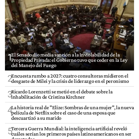
El Senado dio media sanción a la Inviolabilidad de la
1
Propiedad Privada: el Gobierno tuvo que ceder en la Ley
del Manejo del Fuego
Encuesta rumbo a 2027: cuatro consultoras midieron el
2
desgaste de Milei y la crisis de liderazgo en el peronismo
Ricardo Lorenzetti se metió en el debate sobre la
3
inhabilitación de Cristina Kirchner
La historia real de "Elize: Sombras de una mujer", la nueva
4
película de Netflix sobre el caso de una esposa que
descuartizó a su marido
Tercera Guerra Mundial: la inteligencia artificial reveló
5
cuáles serían los primeros países latinoamericanos en ser