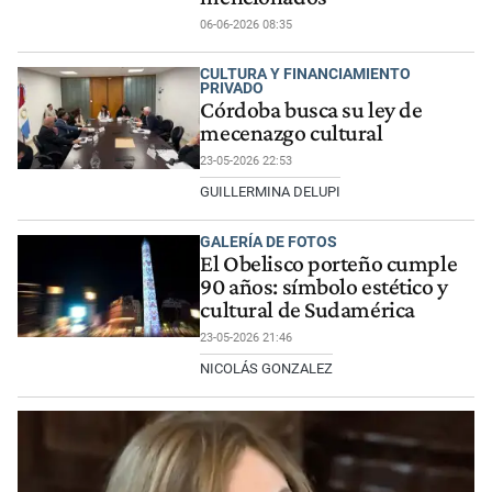
06-06-2026 08:35
CULTURA Y FINANCIAMIENTO
PRIVADO
Córdoba busca su ley de
mecenazgo cultural
23-05-2026 22:53
GUILLERMINA DELUPI
GALERÍA DE FOTOS
El Obelisco porteño cumple
90 años: símbolo estético y
cultural de Sudamérica
23-05-2026 21:46
NICOLÁS GONZALEZ