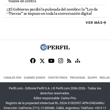
cuáles en contra
El Gobierno perdió la pulseada del nombre: la "Ley de
5
Tierras" se impuso en toda la conversación digital
VER MÁS
CANALES RSS
QUIENES SOMOS
CONTÁCTENOS
PRIVACIDAD
EQUIPO
REGLAS
Perfil.com - Editorial Perfil S.A.
| © Perfil.com 2006-2026 - Todos los
derechos reservados.
Editor responsable: Carlos Piro.
Registro de la propiedad intelectual RL-2024-31002957-APN-DNDA#MJ
Dirección:
California 2715
,
C1289ABI
,
CABA, Argentina
| Teléfono:
+54 9 11