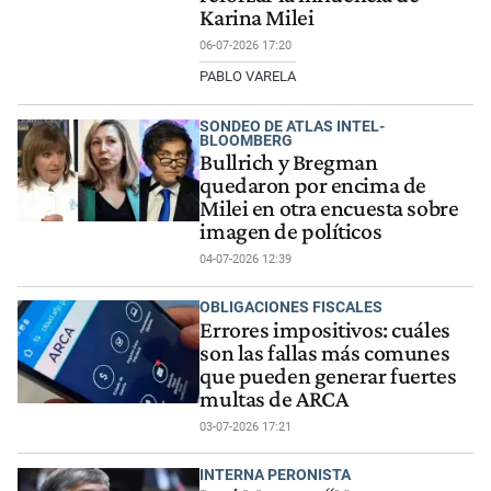
Karina Milei
06-07-2026 17:20
PABLO VARELA
SONDEO DE ATLAS INTEL-
BLOOMBERG
Bullrich y Bregman
quedaron por encima de
Milei en otra encuesta sobre
imagen de políticos
04-07-2026 12:39
OBLIGACIONES FISCALES
Errores impositivos: cuáles
son las fallas más comunes
que pueden generar fuertes
multas de ARCA
03-07-2026 17:21
INTERNA PERONISTA