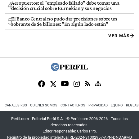
Aeropuertos: el "empleado fallado" debe tomar una
4
decisión crucial sobre Eurnekian y sus negocios
El Banco Central no pudo dar precisiones sobre un
5
sobrante de $4 billones: "En algún lado están"
VER MÁS
CANALES RSS
QUIENES SOMOS
CONTÁCTENOS
PRIVACIDAD
EQUIPO
REGLAS
Perfil.com - Editorial Perfil S.A.
| © Perfil.com 2006-2026 - Todos los
derechos reservados.
Editor responsable: Carlos Piro.
Registro de la propiedad intelectual RL-2024-31002957-APN-DNDA#MJ