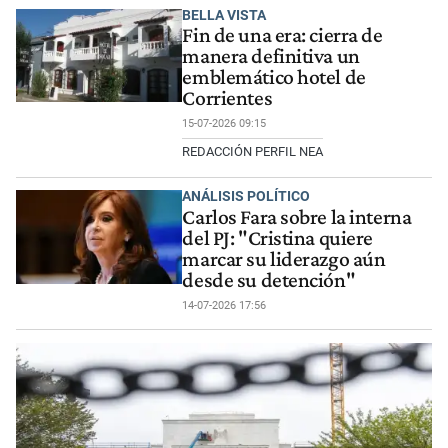
BELLA VISTA
Fin de una era: cierra de
manera definitiva un
emblemático hotel de
Corrientes
15-07-2026 09:15
REDACCIÓN PERFIL NEA
ANÁLISIS POLÍTICO
Carlos Fara sobre la interna
del PJ: "Cristina quiere
marcar su liderazgo aún
desde su detención"
14-07-2026 17:56