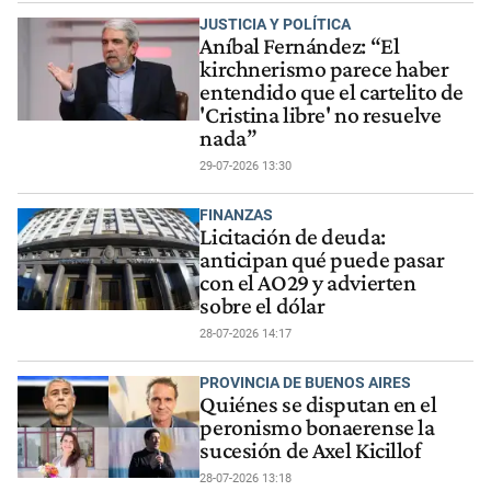
JUSTICIA Y POLÍTICA
Aníbal Fernández: “El
kirchnerismo parece haber
entendido que el cartelito de
'Cristina libre' no resuelve
nada”
29-07-2026 13:30
FINANZAS
Licitación de deuda:
anticipan qué puede pasar
con el AO29 y advierten
sobre el dólar
28-07-2026 14:17
PROVINCIA DE BUENOS AIRES
Quiénes se disputan en el
peronismo bonaerense la
sucesión de Axel Kicillof
28-07-2026 13:18