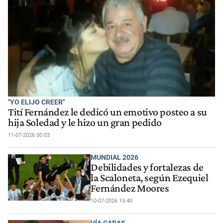
"YO ELIJO CREER"
Tití Fernández le dedicó un emotivo posteo a su
hija Soledad y le hizo un gran pedido
11-07-2026 00:03
MUNDIAL 2026
Debilidades y fortalezas de
la Scaloneta, según Ezequiel
Fernández Moores
10-07-2026 15:40
VÍA CARAS