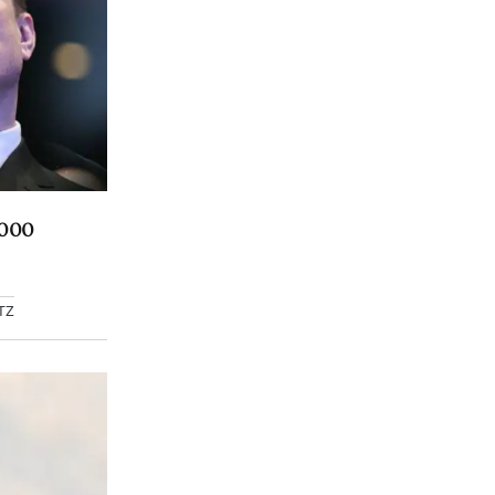
.000
TZ