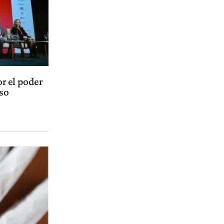
r el poder
lso