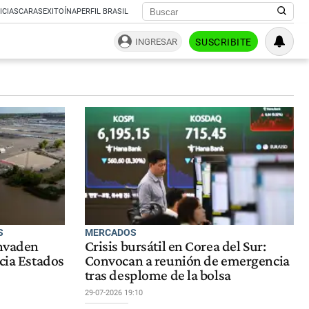
ICIAS
CARAS
EXITOÍNA
PERFIL BRASIL
INGRESAR
SUSCRIBITE
S
MERCADOS
invaden
Crisis bursátil en Corea del Sur:
acia Estados
Convocan a reunión de emergencia
tras desplome de la bolsa
29-07-2026 19:10