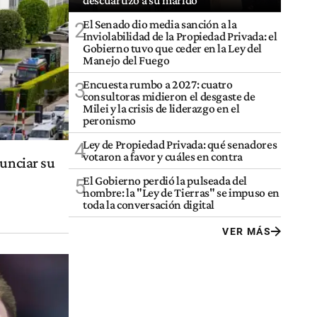
descuartizó a su marido
El Senado dio media sanción a la
2
Inviolabilidad de la Propiedad Privada: el
Gobierno tuvo que ceder en la Ley del
Manejo del Fuego
Encuesta rumbo a 2027: cuatro
3
consultoras midieron el desgaste de
Milei y la crisis de liderazgo en el
peronismo
Ley de Propiedad Privada: qué senadores
4
votaron a favor y cuáles en contra
nunciar su
El Gobierno perdió la pulseada del
5
nombre: la "Ley de Tierras" se impuso en
toda la conversación digital
VER MÁS