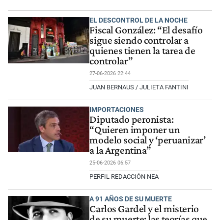
EL DESCONTROL DE LA NOCHE
Fiscal González: “El desafío
sigue siendo controlar a
quienes tienen la tarea de
controlar”
27-06-2026 22:44
JUAN BERNAUS / JULIETA FANTINI
IMPORTACIONES
Diputado peronista:
“Quieren imponer un
modelo social y ‘peruanizar’
a la Argentina”
25-06-2026 06:57
PERFIL REDACCIÓN NEA
A 91 AÑOS DE SU MUERTE
Carlos Gardel y el misterio
de su muerte: las teorías que