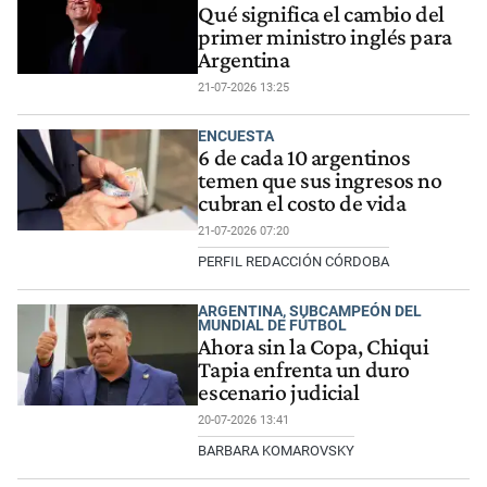
Qué significa el cambio del
primer ministro inglés para
Argentina
21-07-2026 13:25
ENCUESTA
6 de cada 10 argentinos
temen que sus ingresos no
cubran el costo de vida
21-07-2026 07:20
PERFIL REDACCIÓN CÓRDOBA
ARGENTINA, SUBCAMPEÓN DEL
MUNDIAL DE FÚTBOL
Ahora sin la Copa, Chiqui
Tapia enfrenta un duro
escenario judicial
20-07-2026 13:41
BARBARA KOMAROVSKY