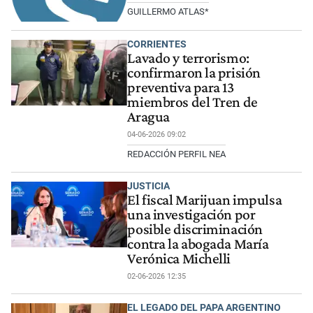
GUILLERMO ATLAS*
CORRIENTES
Lavado y terrorismo:
confirmaron la prisión
preventiva para 13
miembros del Tren de
Aragua
04-06-2026 09:02
REDACCIÓN PERFIL NEA
JUSTICIA
El fiscal Marijuan impulsa
una investigación por
posible discriminación
contra la abogada María
Verónica Michelli
02-06-2026 12:35
EL LEGADO DEL PAPA ARGENTINO