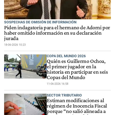
SOSPECHAS DE OMISIÓN DE INFORMACIÓN
Piden indagatoria para el hermano de Adorni por
haber omitido información en su declaración
jurada
18-06-2026 10:23
COPA DEL MUNDO 2026
Quién es Guillermo Ochoa,
el primer jugador en la
historia en participar en seis
Copas del Mundo
11-06-2026 16:58
SECTOR TRIBUTARIO
Estiman modificaciones al
régimen de Inocencia Fiscal
porque “no salió alineada a