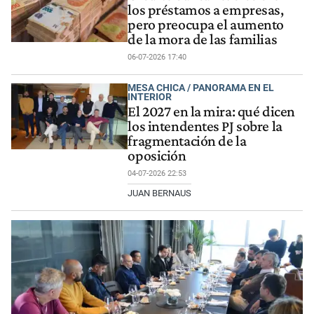
los préstamos a empresas,
pero preocupa el aumento
de la mora de las familias
06-07-2026 17:40
MESA CHICA / PANORAMA EN EL
INTERIOR
El 2027 en la mira: qué dicen
los intendentes PJ sobre la
fragmentación de la
oposición
04-07-2026 22:53
JUAN BERNAUS