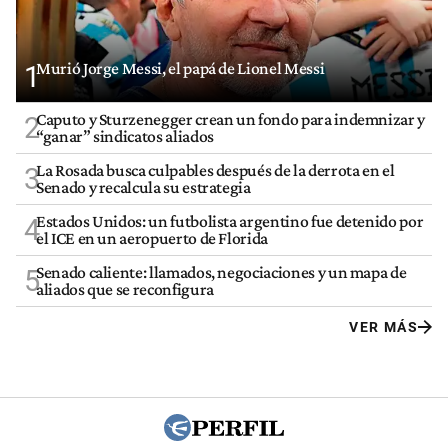
Murió Jorge Messi, el papá de Lionel Messi
1
Caputo y Sturzenegger crean un fondo para indemnizar y
2
“ganar” sindicatos aliados
La Rosada busca culpables después de la derrota en el
3
Senado y recalcula su estrategia
Estados Unidos: un futbolista argentino fue detenido por
4
el ICE en un aeropuerto de Florida
Senado caliente: llamados, negociaciones y un mapa de
5
aliados que se reconfigura
VER MÁS