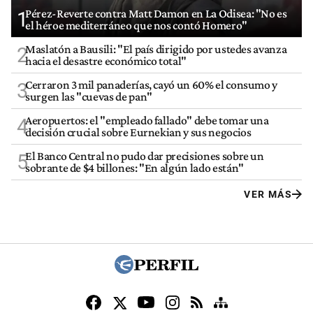
Pérez-Reverte contra Matt Damon en La Odisea: "No es
1
el héroe mediterráneo que nos contó Homero"
Maslatón a Bausili: "El país dirigido por ustedes avanza
2
hacia el desastre económico total"
Cerraron 3 mil panaderías, cayó un 60% el consumo y
3
surgen las "cuevas de pan"
Aeropuertos: el "empleado fallado" debe tomar una
4
decisión crucial sobre Eurnekian y sus negocios
El Banco Central no pudo dar precisiones sobre un
5
sobrante de $4 billones: "En algún lado están"
VER MÁS