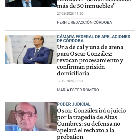
más de 50 inmuebles"
27-02-2026 11:30
PERFIL REDACCIÓN CÓRDOBA
CÁMARA FEDERAL DE APELACIONES
DE CÓRDOBA
Una de cal y una de arena
para Oscar González:
revocan procesamiento y
confirman prisión
domiciliaria
17-12-2025 16:23
MARÍA ESTER ROMERO
PODER JUDICIAL
Oscar González irá a juicio
por la tragedia de Altas
Cumbres: su defensa no
apelará el rechazo a la
probation