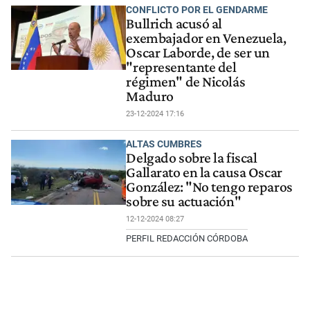
CONFLICTO POR EL GENDARME
Bullrich acusó al
exembajador en Venezuela,
Oscar Laborde, de ser un
"representante del
régimen" de Nicolás
Maduro
23-12-2024 17:16
ALTAS CUMBRES
Delgado sobre la fiscal
Gallarato en la causa Oscar
González: "No tengo reparos
sobre su actuación"
12-12-2024 08:27
PERFIL REDACCIÓN CÓRDOBA