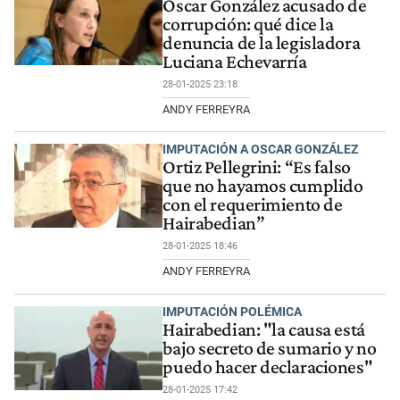
Oscar González acusado de
corrupción: qué dice la
denuncia de la legisladora
Luciana Echevarría
28-01-2025 23:18
ANDY FERREYRA
IMPUTACIÓN A OSCAR GONZÁLEZ
Ortiz Pellegrini: “Es falso
que no hayamos cumplido
con el requerimiento de
Hairabedian”
28-01-2025 18:46
ANDY FERREYRA
IMPUTACIÓN POLÉMICA
Hairabedian: "la causa está
bajo secreto de sumario y no
puedo hacer declaraciones"
28-01-2025 17:42