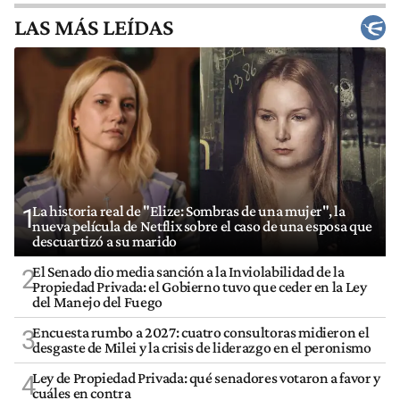
LAS MÁS LEÍDAS
La historia real de "Elize: Sombras de una mujer", la
1
nueva película de Netflix sobre el caso de una esposa que
descuartizó a su marido
El Senado dio media sanción a la Inviolabilidad de la
2
Propiedad Privada: el Gobierno tuvo que ceder en la Ley
del Manejo del Fuego
Encuesta rumbo a 2027: cuatro consultoras midieron el
3
desgaste de Milei y la crisis de liderazgo en el peronismo
Ley de Propiedad Privada: qué senadores votaron a favor y
4
cuáles en contra