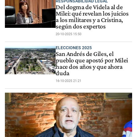
RESPONSABILIDAD LEGAL
Del dogma de Videla al de
Milei: qué revelan los juicios
a los militares y a Cristina,
según dos expertos
20-10-2025 15:50
ELECCIONES 2025
San Andrés de Giles, el
pueblo que apostó por Milei
hace dos años y que ahora
duda
16-10-2025 21:21