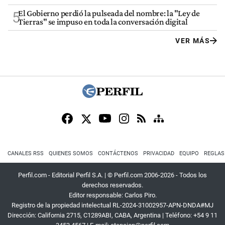
El Gobierno perdió la pulseada del nombre: la "Ley de
5
Tierras" se impuso en toda la conversación digital
VER MÁS
CANALES RSS
QUIENES SOMOS
CONTÁCTENOS
PRIVACIDAD
EQUIPO
REGLAS
Perfil.com - Editorial Perfil S.A.
| © Perfil.com 2006-2026 - Todos los
derechos reservados.
Editor responsable: Carlos Piro.
Registro de la propiedad intelectual RL-2024-31002957-APN-DNDA#MJ
Dirección:
California 2715
,
C1289ABI
,
CABA, Argentina
| Teléfono:
+54 9 11