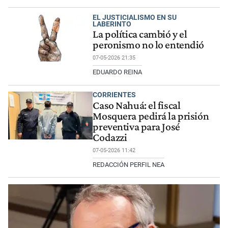
EL JUSTICIALISMO EN SU
LABERINTO
La política cambió y el
peronismo no lo entendió
07-05-2026 21:35
EDUARDO REINA
CORRIENTES
Caso Nahuá: el fiscal
Mosquera pedirá la prisión
preventiva para José
Codazzi
07-05-2026 11:42
REDACCIÓN PERFIL NEA