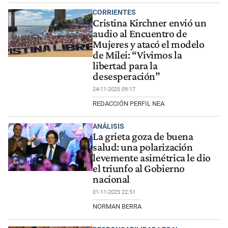
CORRIENTES
Cristina Kirchner envió un
audio al Encuentro de
Mujeres y atacó el modelo
de Milei: “Vivimos la
libertad para la
desesperación”
24-11-2025 09:17
REDACCIÓN PERFIL NEA
ANÁLISIS
La grieta goza de buena
salud: una polarización
levemente asimétrica le dio
el triunfo al Gobierno
nacional
01-11-2025 22:51
NORMAN BERRA