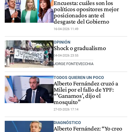
Encuesta: cuáles son los
políticos opositores mejor
posicionados ante el
desgaste del Gobierno
16-04-2026 11:49
OPINIÓN
Shock o gradualismo
04-04-2026 23:55
JORGE FONTEVECCHIA
TODOS QUIEREN UN POCO
Alberto Fernández cruzó a
Milei por el fallo de YPF:
“'Ganamos', dijo el
mosquito”
27-03-2026 17:14
DIAGNÓSTICO
Alberto Fernández: “Yo creo