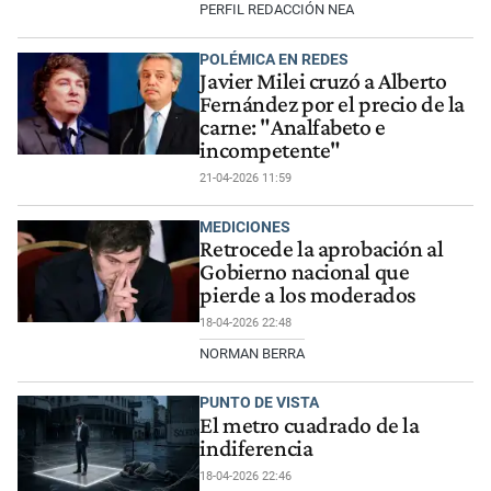
PERFIL REDACCIÓN NEA
POLÉMICA EN REDES
Javier Milei cruzó a Alberto
Fernández por el precio de la
carne: "Analfabeto e
incompetente"
21-04-2026 11:59
MEDICIONES
Retrocede la aprobación al
Gobierno nacional que
pierde a los moderados
18-04-2026 22:48
NORMAN BERRA
PUNTO DE VISTA
El metro cuadrado de la
indiferencia
18-04-2026 22:46