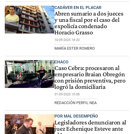
CADÁVER EN EL PLACAR
Abren sumario a dos jueces
y una fiscal por el caso del
expolicía condenado
Horacio Grasso
10-09-2025 18:20
MARÍA ESTER ROMERO
CHACO
Caso Cebra: procesaron al
empresario Braian Obregón
con prisión preventiva, pero
logró la domiciliaria
01-09-2025 10:08
REDACCIÓN PERFIL NEA
POR MAL DESEMPEÑO
Legisladores denunciaron al
juez Echenique Esteve ante