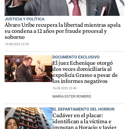
JUSTICIA Y POLÍTICA
Álvaro Uribe recupera la libertad mientras apela
su condena a 12 años por fraude procesal y
soborno
19-08-2025 22:05
DOCUMENTO EXCLUSIVO
El juez Echenique otorgó
dos veces domiciliaria al
expolicía Grasso a pesar de
los informes negativos
16-08-2025 22:46
MARÍA ESTER ROMERO
EL DEPARTAMENTO DEL HORROR
Cadáver en el placar:
identifican a la víctima e
imputan a Horacio y Javier