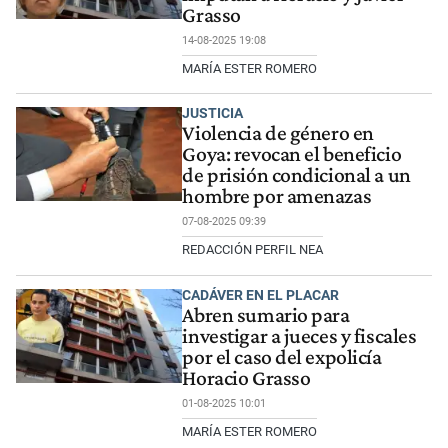
Grasso
14-08-2025 19:08
MARÍA ESTER ROMERO
JUSTICIA
Violencia de género en
Goya: revocan el beneficio
de prisión condicional a un
hombre por amenazas
07-08-2025 09:39
REDACCIÓN PERFIL NEA
CADÁVER EN EL PLACAR
Abren sumario para
investigar a jueces y fiscales
por el caso del expolicía
Horacio Grasso
01-08-2025 10:01
MARÍA ESTER ROMERO