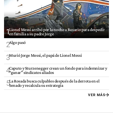
Lionel Messi arribó por la noche a Rosario para despedir
1
en familia a su padre Jorge
Algo pasó
2
Murió Jorge Messi, el papá de Lionel Messi
3
Caputo y Sturzenegger crean un fondo para indemnizar y
4
“ganar” sindicatos aliados
La Rosada busca culpables después de la derrota en el
5
Senado y recalcula su estrategia
VER MÁS