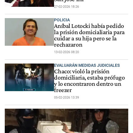
27-02-2026 18:26
POLICIA
Aníbal Lotocki había pedido
la prisión domicialiaria para
cuidar a su hija pero se la
rechazaron
13-02-2026 08:20
EVALUARÁN MEDIDAS JUDICIALES
Chaco: violó la prisión
domiciliaria, estaba prófugo
y lo encontraron dentro un
freezer
05-02-2026 13:39