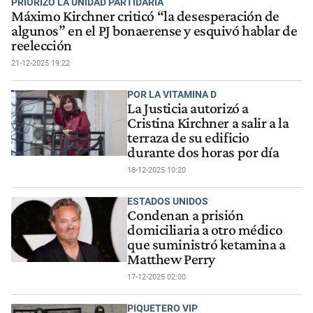
PRIORIZÓ LA UNIDAD PARTIDARIA
Máximo Kirchner criticó “la desesperación de
algunos” en el PJ bonaerense y esquivó hablar de
reelección
21-12-2025 19:22
POR LA VITAMINA D
La Justicia autorizó a
Cristina Kirchner a salir a la
terraza de su edificio
durante dos horas por día
18-12-2025 10:20
ESTADOS UNIDOS
Condenan a prisión
domiciliaria a otro médico
que suministró ketamina a
Matthew Perry
17-12-2025 02:00
PIQUETERO VIP