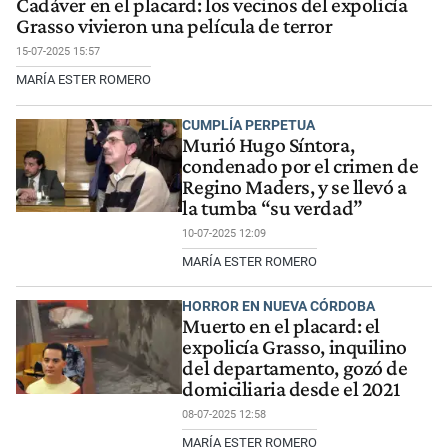
Cadáver en el placard: los vecinos del expolicía
Grasso vivieron una película de terror
15-07-2025 15:57
MARÍA ESTER ROMERO
CUMPLÍA PERPETUA
Murió Hugo Síntora,
condenado por el crimen de
Regino Maders, y se llevó a
la tumba “su verdad”
10-07-2025 12:09
MARÍA ESTER ROMERO
HORROR EN NUEVA CÓRDOBA
Muerto en el placard: el
expolicía Grasso, inquilino
del departamento, gozó de
domiciliaria desde el 2021
08-07-2025 12:58
MARÍA ESTER ROMERO