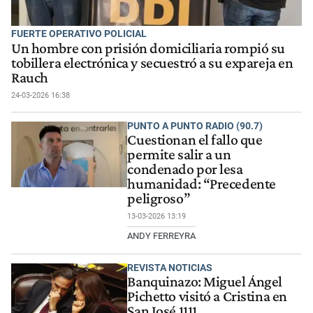
FUERTE OPERATIVO POLICIAL
Un hombre con prisión domiciliaria rompió su
tobillera electrónica y secuestró a su expareja en
Rauch
24-03-2026 16:38
PUNTO A PUNTO RADIO (90.7)
Cuestionan el fallo que
permite salir a un
condenado por lesa
humanidad: “Precedente
peligroso”
13-03-2026 13:19
ANDY FERREYRA
REVISTA NOTICIAS
Banquinazo: Miguel Ángel
Pichetto visitó a Cristina en
San José 1111