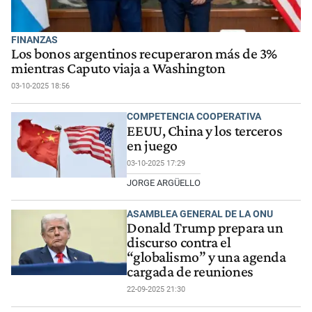
FINANZAS
Los bonos argentinos recuperaron más de 3%
mientras Caputo viaja a Washington
03-10-2025 18:56
COMPETENCIA COOPERATIVA
EEUU, China y los terceros
en juego
03-10-2025 17:29
JORGE ARGÜELLO
ASAMBLEA GENERAL DE LA ONU
Donald Trump prepara un
discurso contra el
“globalismo” y una agenda
cargada de reuniones
22-09-2025 21:30