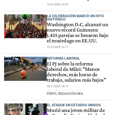
16-01-2026 14:59
LA CELEBRACIÓN MARCÓ UN HITO
HISTÓRICO
Washington D.C. alcanzó un
nuevo récord Guinness:
1.435 parejas se besaron bajo
el muérdago en EE.UU.
19-12-2025 16:17
REFORMA LABORAL
El PJ sobre la reforma
laboral de Milei: "Menos
derechos, más horas de
trabajo, salarios más bajos"
28-11-2025 18:10
PERFIL REDACCIÓN NEA
EL ATAQUE EN ESTADOS UNIDOS
Murió una joven militar de