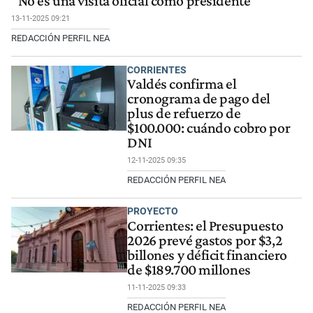
"No es una visita oficial como presidente"
13-11-2025 09:21
REDACCIÓN PERFIL NEA
CORRIENTES
Valdés confirma el
cronograma de pago del
plus de refuerzo de
$100.000: cuándo cobro por
DNI
12-11-2025 09:35
REDACCIÓN PERFIL NEA
PROYECTO
Corrientes: el Presupuesto
2026 prevé gastos por $3,2
billones y déficit financiero
de $189.700 millones
11-11-2025 09:33
REDACCIÓN PERFIL NEA