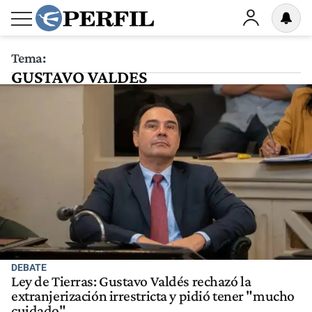
Tema:
GUSTAVO VALDES
DEBATE
Ley de Tierras: Gustavo Valdés rechazó la
extranjerización irrestricta y pidió tener "mucho
cuidado"