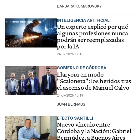
BARBARA KOMAROVSKY
INTELIGENCIA ARTIFICIAL
Un experto explicó por qué
algunas profesiones nunca
podrán ser reemplazadas
por la IA
24-07-2026 17:15
GOBIERNO DE CÓRDOBA
Llaryora en modo
"Scaloneta": los heridos tras
el ascenso de Manuel Calvo
24-07-2026 10:19
JUAN BERNAUS
EFECTO SANTILLI
Nuevo vínculo entre
Córdoba y la Nación: Gabriel
Bermúdez, a Buenos Aires