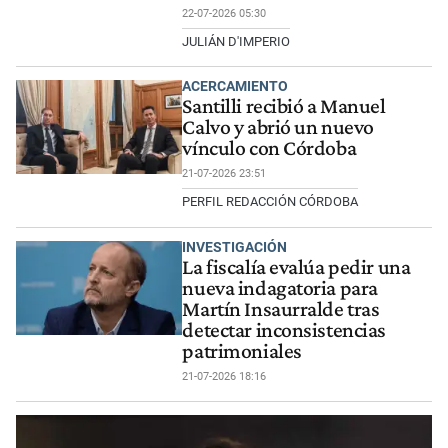
22-07-2026 05:30
JULIÁN D'IMPERIO
ACERCAMIENTO
Santilli recibió a Manuel
Calvo y abrió un nuevo
vínculo con Córdoba
21-07-2026 23:51
PERFIL REDACCIÓN CÓRDOBA
INVESTIGACIÓN
La fiscalía evalúa pedir una
nueva indagatoria para
Martín Insaurralde tras
detectar inconsistencias
patrimoniales
21-07-2026 18:16