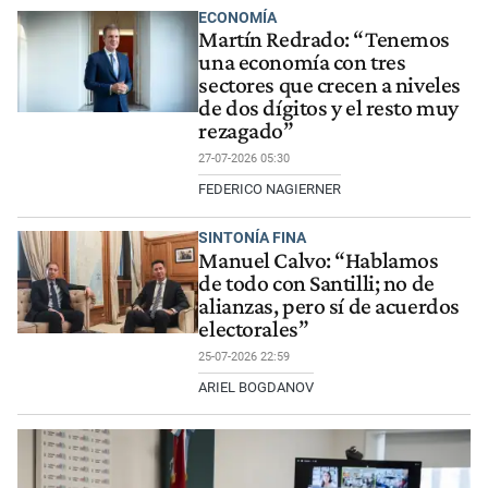
ECONOMÍA
Martín Redrado: “Tenemos
una economía con tres
sectores que crecen a niveles
de dos dígitos y el resto muy
rezagado”
27-07-2026 05:30
FEDERICO NAGIERNER
SINTONÍA FINA
Manuel Calvo: “Hablamos
de todo con Santilli; no de
alianzas, pero sí de acuerdos
electorales”
25-07-2026 22:59
ARIEL BOGDANOV