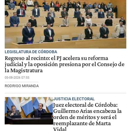
LEGISLATURA DE CÓRDOBA
Regreso al recinto: el PJ acelera su reforma
judicial y la oposición presiona por el Consejo de
la Magistratura
05-08-2026 07:55
RODRIGO MIRANDA
JUSTICIA ELECTORAL
Juez electoral de Córdoba:
Guillermo Arias encabeza la
orden de méritos y será el
reemplazante de Marta
Vidal