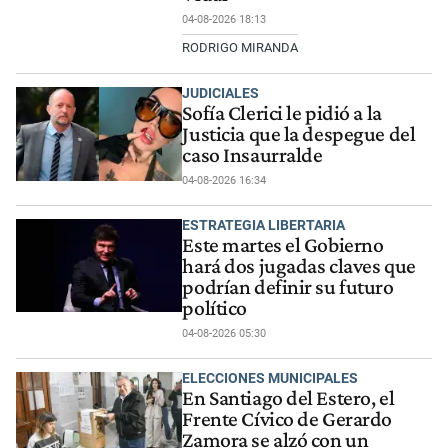
04-08-2026 18:13
RODRIGO MIRANDA
JUDICIALES
Sofía Clerici le pidió a la
Justicia que la despegue del
caso Insaurralde
04-08-2026 16:34
ESTRATEGIA LIBERTARIA
Este martes el Gobierno
hará dos jugadas claves que
podrían definir su futuro
político
04-08-2026 05:30
ELECCIONES MUNICIPALES
En Santiago del Estero, el
Frente Cívico de Gerardo
Zamora se alzó con un