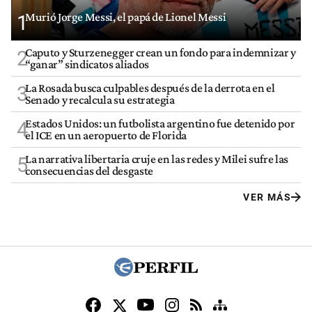
Murió Jorge Messi, el papá de Lionel Messi
1
Caputo y Sturzenegger crean un fondo para indemnizar y
2
“ganar” sindicatos aliados
La Rosada busca culpables después de la derrota en el
3
Senado y recalcula su estrategia
Estados Unidos: un futbolista argentino fue detenido por
4
el ICE en un aeropuerto de Florida
La narrativa libertaria cruje en las redes y Milei sufre las
5
consecuencias del desgaste
VER MÁS