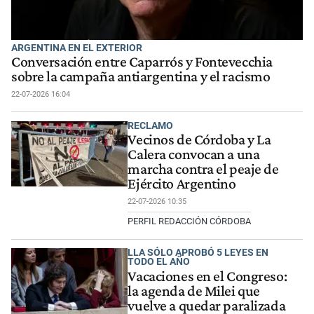
ARGENTINA EN EL EXTERIOR
Conversación entre Caparrós y Fontevecchia
sobre la campaña antiargentina y el racismo
22-07-2026 16:04
RECLAMO
Vecinos de Córdoba y La
Calera convocan a una
marcha contra el peaje de
Ejército Argentino
22-07-2026 10:35
PERFIL REDACCIÓN CÓRDOBA
LLA SÓLO APROBÓ 5 LEYES EN
TODO EL AÑO
Vacaciones en el Congreso:
la agenda de Milei que
vuelve a quedar paralizada