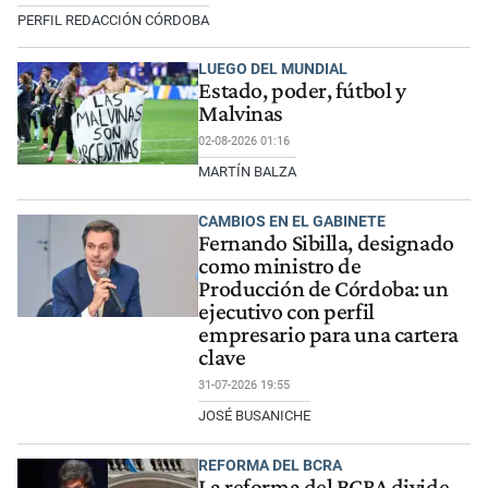
PERFIL REDACCIÓN CÓRDOBA
LUEGO DEL MUNDIAL
Estado, poder, fútbol y
Malvinas
02-08-2026 01:16
MARTÍN BALZA
CAMBIOS EN EL GABINETE
Fernando Sibilla, designado
como ministro de
Producción de Córdoba: un
ejecutivo con perfil
empresario para una cartera
clave
31-07-2026 19:55
JOSÉ BUSANICHE
REFORMA DEL BCRA
La reforma del BCRA divide