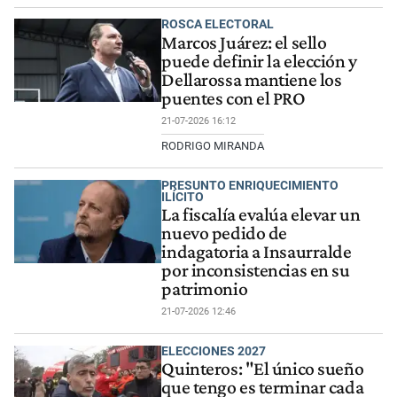
ROSCA ELECTORAL
Marcos Juárez: el sello
puede definir la elección y
Dellarossa mantiene los
puentes con el PRO
21-07-2026 16:12
RODRIGO MIRANDA
PRESUNTO ENRIQUECIMIENTO
ILÍCITO
La fiscalía evalúa elevar un
nuevo pedido de
indagatoria a Insaurralde
por inconsistencias en su
patrimonio
21-07-2026 12:46
ELECCIONES 2027
Quinteros: "El único sueño
que tengo es terminar cada