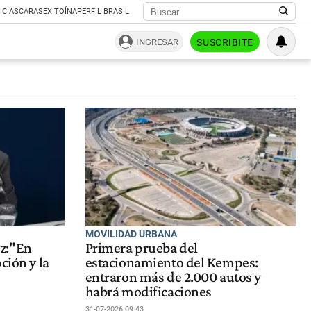
ICIAS
CARAS
EXITOÍNA
PERFIL BRASIL
INGRESAR
SUSCRIBITE
MOVILIDAD URBANA
z:"En
Primera prueba del
ción y la
estacionamiento del Kempes:
entraron más de 2.000 autos y
habrá modificaciones
31-07-2026 09:43