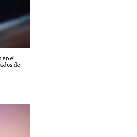
 en el
iados de