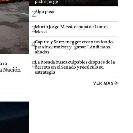
padre Jorge
Algo pasó
2
Murió Jorge Messi, el papá de Lionel
3
Messi
Caputo y Sturzenegger crean un fondo
4
para indemnizar y “ganar” sindicatos
aliados
La Rosada busca culpables después de la
5
ara
derrota en el Senado y recalcula su
la Nación
estrategia
VER MÁS