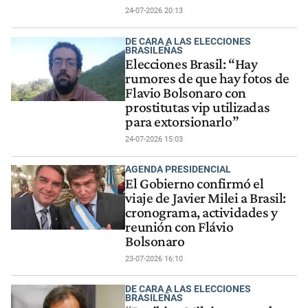
24-07-2026 20:13
DE CARA A LAS ELECCIONES
BRASILEÑAS
Elecciones Brasil: “Hay
rumores de que hay fotos de
Flavio Bolsonaro con
prostitutas vip utilizadas
para extorsionarlo”
24-07-2026 15:03
AGENDA PRESIDENCIAL
El Gobierno confirmó el
viaje de Javier Milei a Brasil:
cronograma, actividades y
reunión con Flávio
Bolsonaro
23-07-2026 16:10
DE CARA A LAS ELECCIONES
BRASILEÑAS