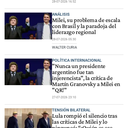
28-07-2026 16:52
ANÁLISIS
Milei, su problema de escala
con Brasil y la paradoja del
liderazgo regional
28-07-2026 05:30
WALTER CURIA
POLÍTICA INTERNACIONAL
"Nunca un presidente
argentino fue tan
injerencista", la crítica de
Martín Granovsky a Milei en
"QR!"
27-07-2026 23:10
TENSIÓN BILATERAL
Lula rompió el silencio tras
las críticas de Milei y lo
ninguneó: “¿Quién es ese