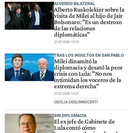
ACUERDO BILATERAL
Alberto Ruskolekier sobre la
visita de Milei al hijo de Jair
Bolsonaro: "Es un destrozo
de las relaciones
diplomáticas"
27-07-2026 15:03
TRAS LOS INSULTOS EN SAN PABLO
Milei dinamitó la
diplomacia y desató la peor
crisis con Lula: "No nos
intimidan los voceros de la
extrema derecha"
27-07-2026 13:57
CECILIA DEGL'INNOCENTI
SIN DIPLOMACIA
El ex jefe de Gabinete de
Lula contó cómo