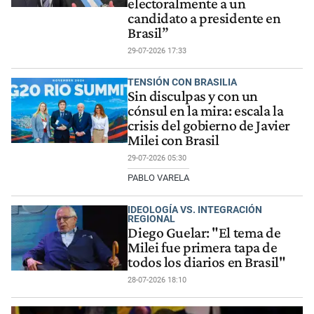
electoralmente a un
candidato a presidente en
Brasil”
29-07-2026 17:33
TENSIÓN CON BRASILIA
Sin disculpas y con un
cónsul en la mira: escala la
crisis del gobierno de Javier
Milei con Brasil
29-07-2026 05:30
PABLO VARELA
IDEOLOGÍA VS. INTEGRACIÓN
REGIONAL
Diego Guelar: "El tema de
Milei fue primera tapa de
todos los diarios en Brasil"
28-07-2026 18:10