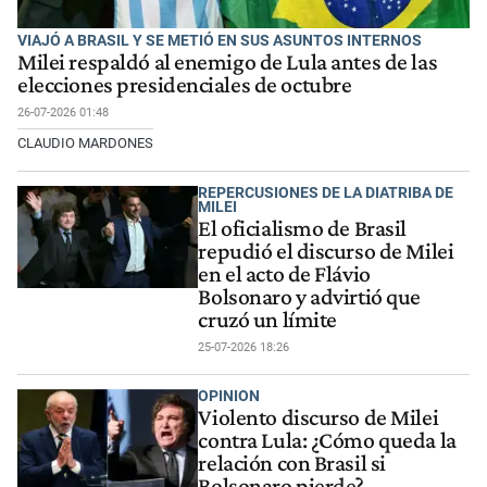
VIAJÓ A BRASIL Y SE METIÓ EN SUS ASUNTOS INTERNOS
Milei respaldó al enemigo de Lula antes de las
elecciones presidenciales de octubre
26-07-2026 01:48
CLAUDIO MARDONES
REPERCUSIONES DE LA DIATRIBA DE
MILEI
El oficialismo de Brasil
repudió el discurso de Milei
en el acto de Flávio
Bolsonaro y advirtió que
cruzó un límite
25-07-2026 18:26
OPINION
Violento discurso de Milei
contra Lula: ¿Cómo queda la
relación con Brasil si
Bolsonaro pierde?