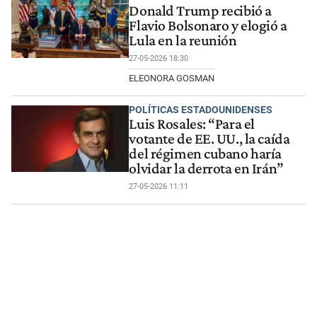
Donald Trump recibió a
Flavio Bolsonaro y elogió a
Lula en la reunión
27-05-2026 18:30
ELEONORA GOSMAN
POLÍTICAS ESTADOUNIDENSES
Luis Rosales: “Para el
votante de EE. UU., la caída
del régimen cubano haría
olvidar la derrota en Irán”
27-05-2026 11:11