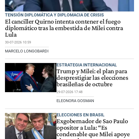
TENSIÓN DIPLOMÁTICA Y DIPLOMACIA DE CRISIS
El canciller Quirno intenta contener el fuego
diplomático tras la embestida de Milei contra
Lula
30-07-2026 10:59
MARCELO LONGOBARDI
ESTRATEGIA INTERNACIONAL
Trump y Milei: el plan para
desprestigiar las elecciones
brasileñas de octubre
29-07-2026 17:48
ELEONORA GOSMAN
ELECCIONES EN BRASIL
Exgobernador de Sao Paulo
opositor a Lula: “Es
condenable que Milei apoye