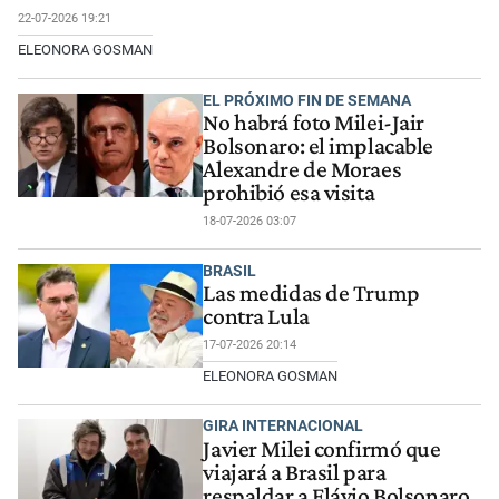
22-07-2026 19:21
ELEONORA GOSMAN
EL PRÓXIMO FIN DE SEMANA
No habrá foto Milei-Jair
Bolsonaro: el implacable
Alexandre de Moraes
prohibió esa visita
18-07-2026 03:07
BRASIL
Las medidas de Trump
contra Lula
17-07-2026 20:14
ELEONORA GOSMAN
GIRA INTERNACIONAL
Javier Milei confirmó que
viajará a Brasil para
respaldar a Flávio Bolsonaro