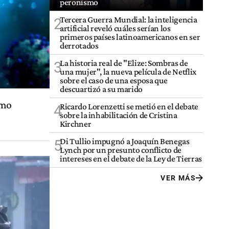
peronismo
Tercera Guerra Mundial: la inteligencia
2
artificial reveló cuáles serían los
primeros países latinoamericanos en ser
derrotados
La historia real de "Elize: Sombras de
3
una mujer", la nueva película de Netflix
sobre el caso de una esposa que
descuartizó a su marido
omo
Ricardo Lorenzetti se metió en el debate
4
sobre la inhabilitación de Cristina
Kirchner
Di Tullio impugnó a Joaquín Benegas
5
Lynch por un presunto conflicto de
intereses en el debate de la Ley de Tierras
VER MÁS