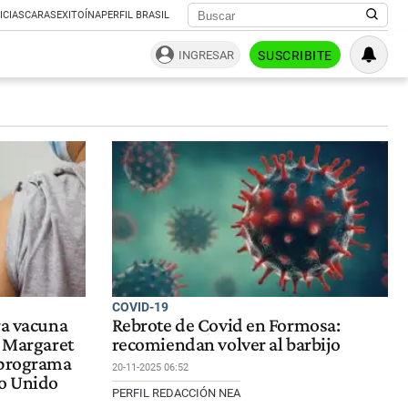
ICIAS
CARAS
EXITOÍNA
PERFIL BRASIL
INGRESAR
SUSCRIBITE
COVID-19
ra vacuna
Rebrote de Covid en Formosa:
e Margaret
recomiendan volver al barbijo
 programa
20-11-2025 06:52
no Unido
PERFIL REDACCIÓN NEA