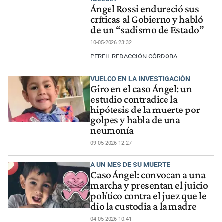
Ángel Rossi endureció sus
críticas al Gobierno y habló
de un “sadismo de Estado”
10-05-2026 23:32
PERFIL REDACCIÓN CÓRDOBA
VUELCO EN LA INVESTIGACIÓN
Giro en el caso Ángel: un
estudio contradice la
hipótesis de la muerte por
golpes y habla de una
neumonía
09-05-2026 12:27
A UN MES DE SU MUERTE
Caso Ángel: convocan a una
marcha y presentan el juicio
político contra el juez que le
dio la custodia a la madre
04-05-2026 10:41