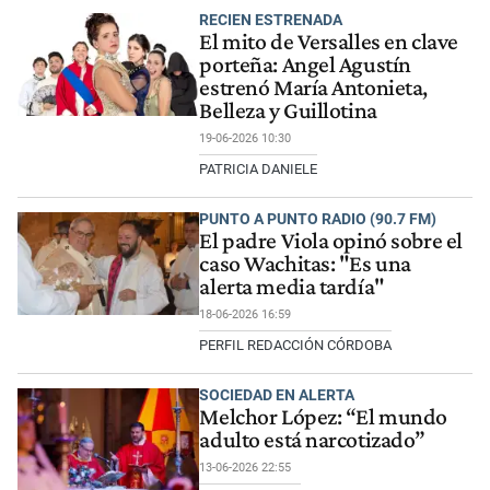
RECIEN ESTRENADA
El mito de Versalles en clave
porteña: Angel Agustín
estrenó María Antonieta,
Belleza y Guillotina
19-06-2026 10:30
PATRICIA DANIELE
PUNTO A PUNTO RADIO (90.7 FM)
El padre Viola opinó sobre el
caso Wachitas: "Es una
alerta media tardía"
18-06-2026 16:59
PERFIL REDACCIÓN CÓRDOBA
SOCIEDAD EN ALERTA
Melchor López: “El mundo
adulto está narcotizado”
13-06-2026 22:55