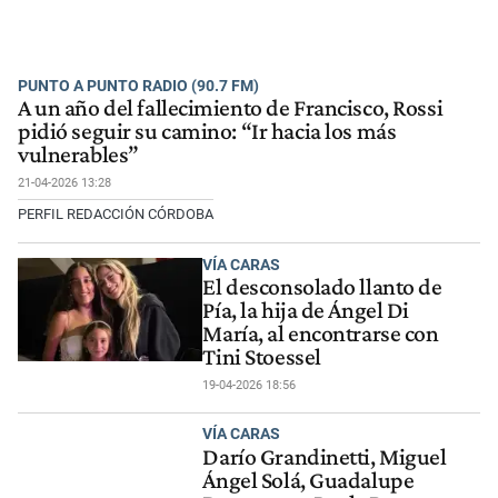
PUNTO A PUNTO RADIO (90.7 FM)
A un año del fallecimiento de Francisco, Rossi
pidió seguir su camino: “Ir hacia los más
vulnerables”
21-04-2026 13:28
PERFIL REDACCIÓN CÓRDOBA
VÍA CARAS
El desconsolado llanto de
Pía, la hija de Ángel Di
María, al encontrarse con
Tini Stoessel
19-04-2026 18:56
VÍA CARAS
Darío Grandinetti, Miguel
Ángel Solá, Guadalupe