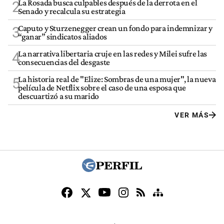
La Rosada busca culpables después de la derrota en el
2
Senado y recalcula su estrategia
Caputo y Sturzenegger crean un fondo para indemnizar y
3
“ganar” sindicatos aliados
La narrativa libertaria cruje en las redes y Milei sufre las
4
consecuencias del desgaste
La historia real de "Elize: Sombras de una mujer", la nueva
5
película de Netflix sobre el caso de una esposa que
descuartizó a su marido
VER MÁS