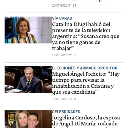
20-07-2026 01:25
VÍA CARAS
Catalina Dlugi habló del
presente de la televisión
argentina: “Susana creo que
ya no tiene ganas de
trabajar”
18-07-2026 22:55
ELECCIONES Y ARMADO OPOSITOR
Miguel Ángel Pichetto: "Hay
tiempo para revisar la
inhabilitación a Cristina y
que sea candidata"
14-07-2026 14:08
CELEBRIDADES
Jorgelina Cardoso, la esposa
de Ángel Di María: rodeada