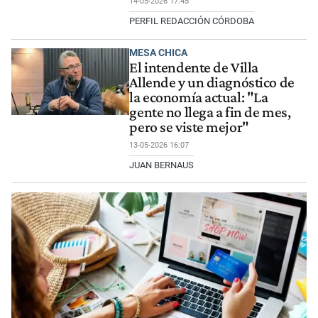
14-05-2026 17:45
PERFIL REDACCIÓN CÓRDOBA
MESA CHICA
El intendente de Villa
Allende y un diagnóstico de
la economía actual: "La
gente no llega a fin de mes,
pero se viste mejor"
13-05-2026 16:07
JUAN BERNAUS