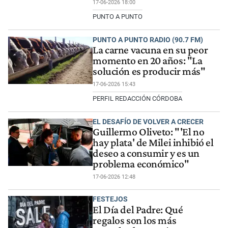
17-06-2026 18:00
PUNTO A PUNTO
PUNTO A PUNTO RADIO (90.7 FM)
La carne vacuna en su peor
momento en 20 años: "La
solución es producir más"
17-06-2026 15:43
PERFIL REDACCIÓN CÓRDOBA
EL DESAFÍO DE VOLVER A CRECER
Guillermo Oliveto: "'El no
hay plata' de Milei inhibió el
deseo a consumir y es un
problema económico"
17-06-2026 12:48
FESTEJOS
El Día del Padre: Qué
regalos son los más