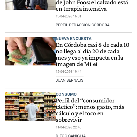
de John Foos: el calzado está
en terapia intensiva
13-04-2026 16:31
PERFIL REDACCIÓN CÓRDOBA
NUEVA ENCUESTA
En Córdoba casi 8 de cada 10
no llega al día 20 de cada
mes y eso ya impacta en la
imagen de Milei
12-04-2026 19:44
JUAN BERNAUS
CONSUMO
Perfil del “consumidor
táctico”: menos gasto, más
cálculo y el foco en
sobrevivir
11-04-2026 22:48
DIEGO CANIGLIA