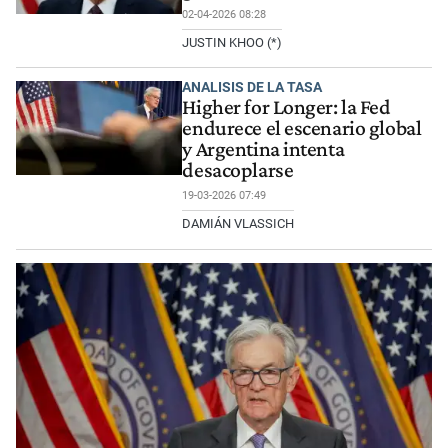
02-04-2026 08:28
JUSTIN KHOO (*)
ANALISIS DE LA TASA
Higher for Longer: la Fed
endurece el escenario global
y Argentina intenta
desacoplarse
19-03-2026 07:49
DAMIÁN VLASSICH