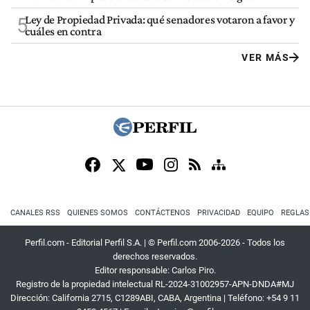
Ley de Propiedad Privada: qué senadores votaron a favor y
5
cuáles en contra
VER MÁS
CANALES RSS
QUIENES SOMOS
CONTÁCTENOS
PRIVACIDAD
EQUIPO
REGLAS
Perfil.com - Editorial Perfil S.A.
| © Perfil.com 2006-2026 - Todos los
derechos reservados.
Editor responsable: Carlos Piro.
Registro de la propiedad intelectual RL-2024-31002957-APN-DNDA#MJ
Dirección:
California 2715
,
C1289ABI
,
CABA, Argentina
| Teléfono:
+54 9 11