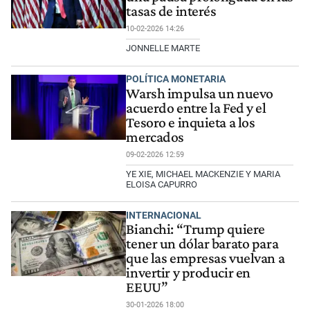
tasas de interés
10-02-2026 14:26
JONNELLE MARTE
POLÍTICA MONETARIA
Warsh impulsa un nuevo
acuerdo entre la Fed y el
Tesoro e inquieta a los
mercados
09-02-2026 12:59
YE XIE, MICHAEL MACKENZIE Y MARIA
ELOISA CAPURRO
INTERNACIONAL
Bianchi: “Trump quiere
tener un dólar barato para
que las empresas vuelvan a
invertir y producir en
EEUU”
30-01-2026 18:00