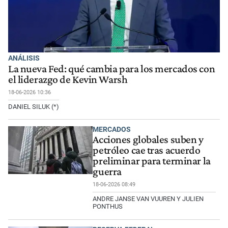
ANÁLISIS
La nueva Fed: qué cambia para los mercados con
el liderazgo de Kevin Warsh
18-06-2026 10:36
DANIEL SILUK (*)
MERCADOS
Acciones globales suben y
petróleo cae tras acuerdo
preliminar para terminar la
guerra
18-06-2026 08:49
ANDRE JANSE VAN VUUREN Y JULIEN
PONTHUS