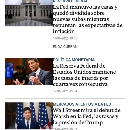
RESERVA FEDERAL
La Fed mantuvo las tasas y
quedó dividida sobre
nuevas subas mientras
repuntan las expectativas de
inflación
17-06-2026 19:40
ENDA CURRAN
POLÍTICA MONETARIA
La Reserva Federal de
Estados Unidos mantiene
las tasas de interés por
cuarta vez consecutiva
17-06-2026 15:34
MERCADOS ATENTOS A LA FED
Wall Street mira el debut de
Warsh en la Fed, las tasas y
la presión de Trump
17-06-2026 09:45