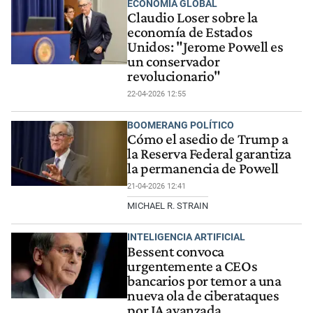
ECONOMÍA GLOBAL
Claudio Loser sobre la
economía de Estados
Unidos: "Jerome Powell es
un conservador
revolucionario"
22-04-2026 12:55
BOOMERANG POLÍTICO
Cómo el asedio de Trump a
la Reserva Federal garantiza
la permanencia de Powell
21-04-2026 12:41
MICHAEL R. STRAIN
INTELIGENCIA ARTIFICIAL
Bessent convoca
urgentemente a CEOs
bancarios por temor a una
nueva ola de ciberataques
por IA avanzada