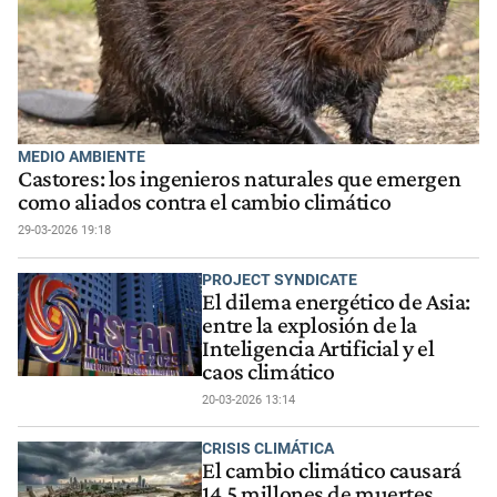
MEDIO AMBIENTE
Castores: los ingenieros naturales que emergen
como aliados contra el cambio climático
29-03-2026 19:18
PROJECT SYNDICATE
El dilema energético de Asia:
entre la explosión de la
Inteligencia Artificial y el
caos climático
20-03-2026 13:14
CRISIS CLIMÁTICA
El cambio climático causará
14,5 millones de muertes