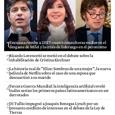
Encuesta rumbo a 2027: cuatro consultoras midieron el
1
desgaste de Milei y la crisis de liderazgo en el peronismo
Ricardo Lorenzetti se metió en el debate sobre la
2
inhabilitación de Cristina Kirchner
La historia real de "Elize: Sombras de una mujer", la nueva
3
película de Netflix sobre el caso de una esposa que
descuartizó a su marido
Tercera Guerra Mundial: la inteligencia artificial reveló
4
cuáles serían los primeros países latinoamericanos en ser
derrotados
Di Tullio impugnó a Joaquín Benegas Lynch por un
5
presunto conflicto de intereses en el debate de la Ley de
Tierras