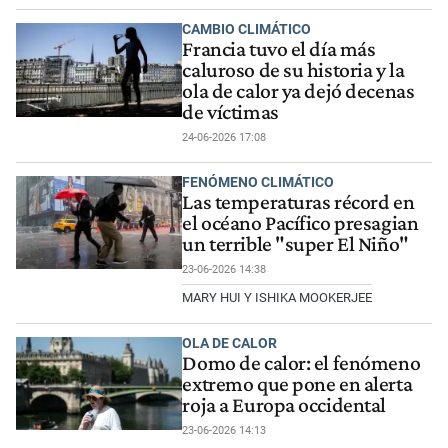
CAMBIO CLIMÁTICO
Francia tuvo el día más
caluroso de su historia y la
ola de calor ya dejó decenas
de víctimas
24-06-2026 17:08
FENÓMENO CLIMÁTICO
Las temperaturas récord en
el océano Pacífico presagian
un terrible "super El Niño"
23-06-2026 14:38
MARY HUI Y ISHIKA MOOKERJEE
OLA DE CALOR
Domo de calor: el fenómeno
extremo que pone en alerta
roja a Europa occidental
23-06-2026 14:13