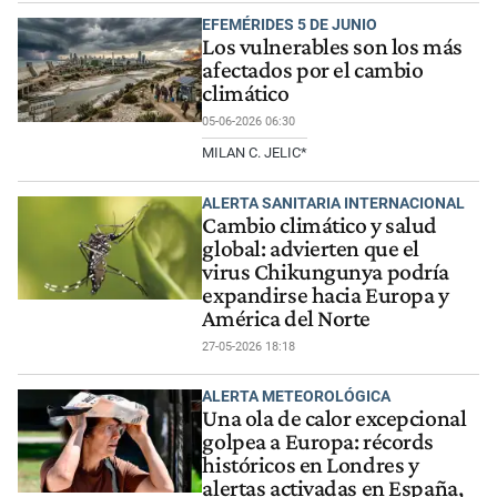
EFEMÉRIDES 5 DE JUNIO
Los vulnerables son los más
afectados por el cambio
climático
05-06-2026 06:30
MILAN C. JELIC*
ALERTA SANITARIA INTERNACIONAL
Cambio climático y salud
global: advierten que el
virus Chikungunya podría
expandirse hacia Europa y
América del Norte
27-05-2026 18:18
ALERTA METEOROLÓGICA
Una ola de calor excepcional
golpea a Europa: récords
históricos en Londres y
alertas activadas en España,