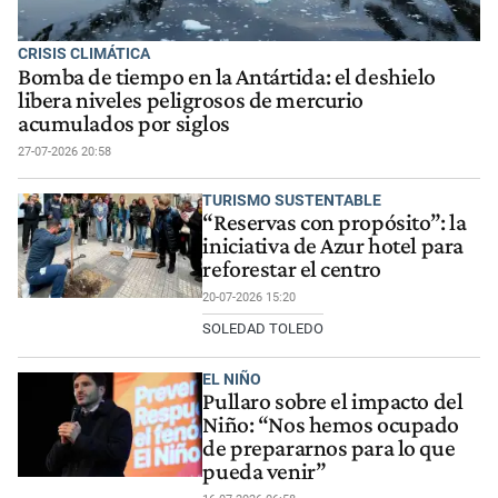
CRISIS CLIMÁTICA
Bomba de tiempo en la Antártida: el deshielo
libera niveles peligrosos de mercurio
acumulados por siglos
27-07-2026 20:58
TURISMO SUSTENTABLE
“Reservas con propósito”: la
iniciativa de Azur hotel para
reforestar el centro
20-07-2026 15:20
SOLEDAD TOLEDO
EL NIÑO
Pullaro sobre el impacto del
Niño: “Nos hemos ocupado
de prepararnos para lo que
pueda venir”