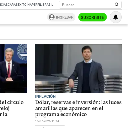
ICIAS
CARAS
EXITOÍNA
PERFIL BRASIL
INGRESAR
SUSCRIBITE
INFLACIÓN
el círculo
Dólar, reservas e inversión: las luces
reloj
amarillas que aparecen en el
r la
programa económico
15-07-2026 11:14