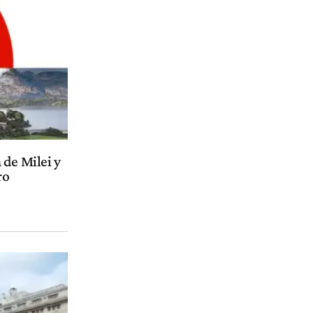
 de Milei y
ro