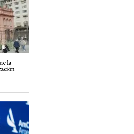
ue la
ización