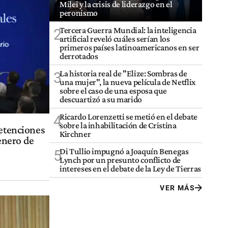
Milei y la crisis de liderazgo en el
peronismo
Tercera Guerra Mundial: la inteligencia
2
artificial reveló cuáles serían los
primeros países latinoamericanos en ser
derrotados
La historia real de "Elize: Sombras de
3
una mujer", la nueva película de Netflix
sobre el caso de una esposa que
descuartizó a su marido
Ricardo Lorenzetti se metió en el debate
4
sobre la inhabilitación de Cristina
retenciones
Kirchner
 enero de
Di Tullio impugnó a Joaquín Benegas
5
Lynch por un presunto conflicto de
intereses en el debate de la Ley de Tierras
VER MÁS