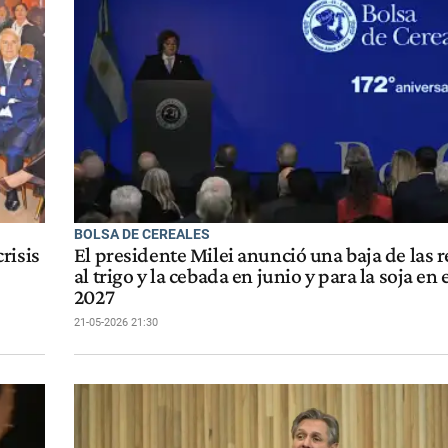
BOLSA DE CEREALES
risis
El presidente Milei anunció una baja de las 
al trigo y la cebada en junio y para la soja en
2027
21-05-2026 21:30