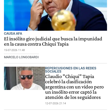
CAUSA AFA
El insólito giro judicial que busca la impunidad
en la causa contra Chiqui Tapia
15-07-2026 11:48
MARCELO LONGOBARDI
REPERCUSIONES EN LAS REDES
SOCIALES
Claudio "Chiqui" Tapia
celebró la clasificación
argentina con un video pero
un insólito error captó la
atención de los seguidores
12-07-2026 21:14