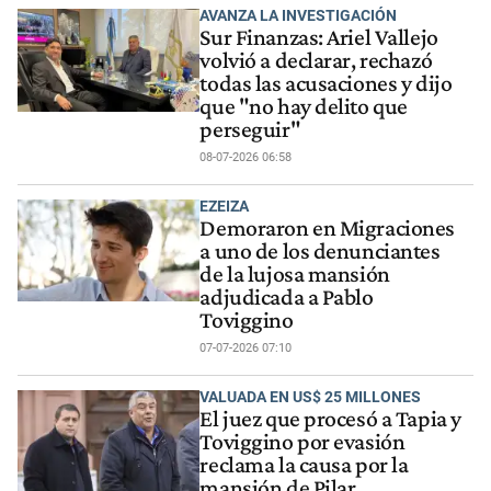
AVANZA LA INVESTIGACIÓN
Sur Finanzas: Ariel Vallejo
volvió a declarar, rechazó
todas las acusaciones y dijo
que "no hay delito que
perseguir"
08-07-2026 06:58
EZEIZA
Demoraron en Migraciones
a uno de los denunciantes
de la lujosa mansión
adjudicada a Pablo
Toviggino
07-07-2026 07:10
VALUADA EN US$ 25 MILLONES
El juez que procesó a Tapia y
Toviggino por evasión
reclama la causa por la
mansión de Pilar