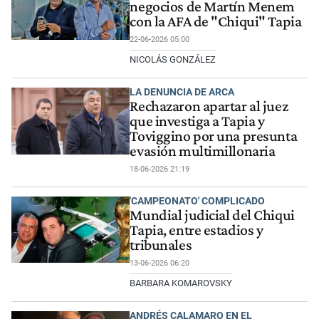
negocios de Martín Menem
con la AFA de "Chiqui" Tapia
22-06-2026 05:00
NICOLÁS GONZÁLEZ
LA DENUNCIA DE ARCA
Rechazaron apartar al juez
que investiga a Tapia y
Toviggino por una presunta
evasión multimillonaria
18-06-2026 21:19
'CAMPEONATO' COMPLICADO
Mundial judicial del Chiqui
Tapia, entre estadios y
tribunales
13-06-2026 06:20
BARBARA KOMAROVSKY
ANDRÉS CALAMARO EN EL