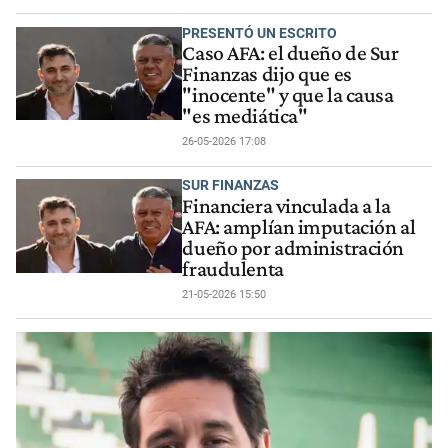
PRESENTÓ UN ESCRITO
Caso AFA: el dueño de Sur
Finanzas dijo que es
"inocente" y que la causa
"es mediática"
26-05-2026 17:08
SUR FINANZAS
Financiera vinculada a la
AFA: amplían imputación al
dueño por administración
fraudulenta
21-05-2026 15:50