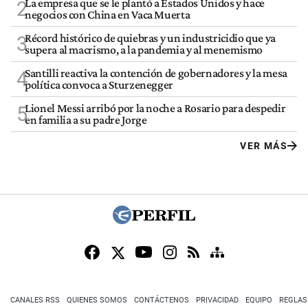
La empresa que se le plantó a Estados Unidos y hace
2
negocios con China en Vaca Muerta
Récord histórico de quiebras y un industricidio que ya
3
supera al macrismo, a la pandemia y al menemismo
Santilli reactiva la contención de gobernadores y la mesa
4
política convoca a Sturzenegger
Lionel Messi arribó por la noche a Rosario para despedir
5
en familia a su padre Jorge
VER MÁS
CANALES RSS
QUIENES SOMOS
CONTÁCTENOS
PRIVACIDAD
EQUIPO
REGLAS