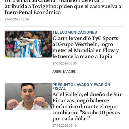
Giro en la causa de la "mansión de Pilar",
atribuida a Toviggino: piden que el caso vuelva al
fuero Penal Económico
27-05-2026 12:34
TELECOMUNICACIONES
Clarín le vendió TyC Sports
al Grupo Werthein, logró
meter el Mundial en Flow y
le tuerce la mano a Tapia
27-05-2026 05:30
ARIEL MACIEL
PRESUNTO LAVADO Y EVASIÓN
FISCAL
Ariel Vallejo, el dueño de Sur
Finanzas, negó haberse
hecho rico durante el cepo
cambiario: "Sacaba 10 pesos
por cada dólar"
27-05-2026 02:10