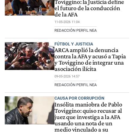
Toviggino: la Justicia define
el futuro de la conducción
de la AFA
11-05-2026 11:04
REDACCIÓN PERFIL NEA
FÚTBOL Y JUSTICIA
ARCA amplió la denuncia
contra la AFA y acusó a Tapia
y Toviggino de integrar una
asociación ilícita
09-05-2026 14:57
REDACCIÓN PERFIL NEA
CAUSA POR CORRUPCIÓN
Insólita maniobra de Pablo
Toviggino: quiso recusar al
juez que investiga a la AFA
usando una nota de un
medio vinculado a su