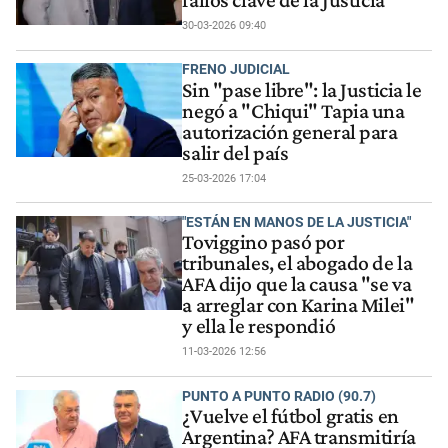
30-03-2026 09:40
FRENO JUDICIAL
Sin "pase libre": la Justicia le
negó a "Chiqui" Tapia una
autorización general para
salir del país
25-03-2026 17:04
"ESTÁN EN MANOS DE LA JUSTICIA"
Toviggino pasó por
tribunales, el abogado de la
AFA dijo que la causa "se va
a arreglar con Karina Milei"
y ella le respondió
11-03-2026 12:56
PUNTO A PUNTO RADIO (90.7)
¿Vuelve el fútbol gratis en
Argentina? AFA transmitiría