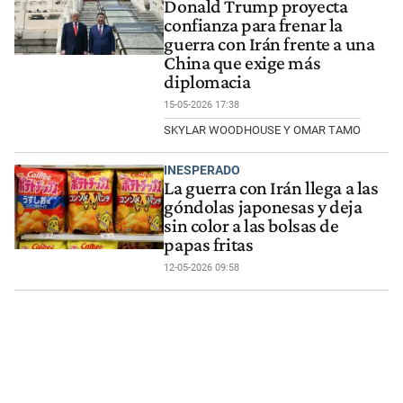
Donald Trump proyecta
confianza para frenar la
guerra con Irán frente a una
China que exige más
diplomacia
15-05-2026 17:38
SKYLAR WOODHOUSE Y OMAR TAMO
INESPERADO
La guerra con Irán llega a las
góndolas japonesas y deja
sin color a las bolsas de
papas fritas
12-05-2026 09:58