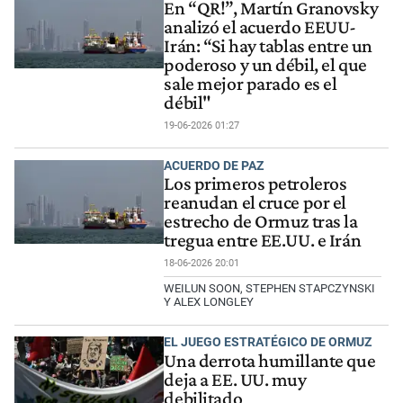
En “QR!”, Martín Granovsky
analizó el acuerdo EEUU-
Irán: “Si hay tablas entre un
poderoso y un débil, el que
sale mejor parado es el
débil"
19-06-2026 01:27
ACUERDO DE PAZ
Los primeros petroleros
reanudan el cruce por el
estrecho de Ormuz tras la
tregua entre EE.UU. e Irán
18-06-2026 20:01
WEILUN SOON, STEPHEN STAPCZYNSKI
Y ALEX LONGLEY
EL JUEGO ESTRATÉGICO DE ORMUZ
Una derrota humillante que
deja a EE. UU. muy
debilitado