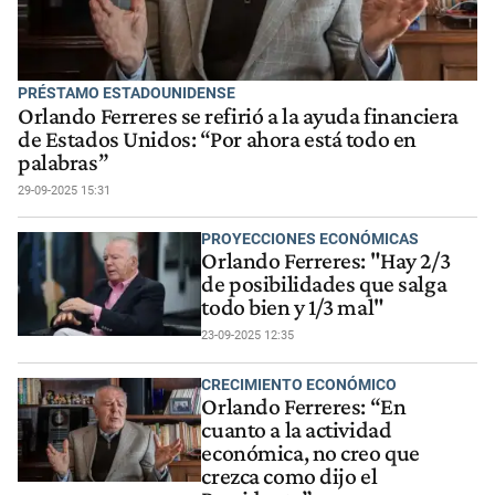
PRÉSTAMO ESTADOUNIDENSE
Orlando Ferreres se refirió a la ayuda financiera
de Estados Unidos: “Por ahora está todo en
palabras”
29-09-2025 15:31
PROYECCIONES ECONÓMICAS
Orlando Ferreres: "Hay 2/3
de posibilidades que salga
todo bien y 1/3 mal"
23-09-2025 12:35
CRECIMIENTO ECONÓMICO
Orlando Ferreres: “En
cuanto a la actividad
económica, no creo que
crezca como dijo el