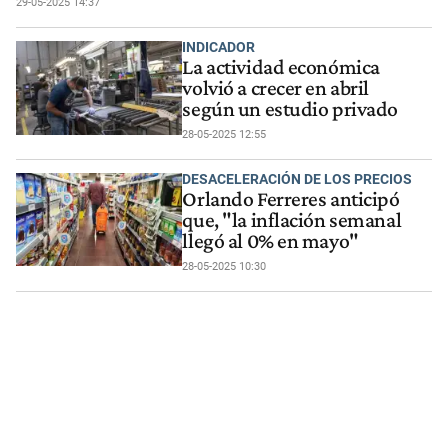
29-05-2025 14:37
INDICADOR
La actividad económica
volvió a crecer en abril
según un estudio privado
28-05-2025 12:55
DESACELERACIÓN DE LOS PRECIOS
Orlando Ferreres anticipó
que, "la inflación semanal
llegó al 0% en mayo"
28-05-2025 10:30