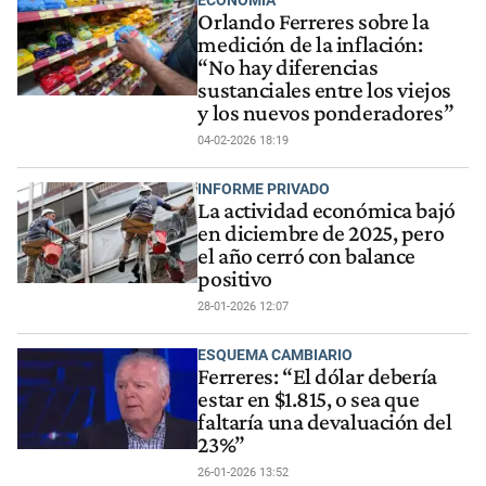
Orlando Ferreres sobre la
medición de la inflación:
“No hay diferencias
sustanciales entre los viejos
y los nuevos ponderadores”
04-02-2026 18:19
INFORME PRIVADO
La actividad económica bajó
en diciembre de 2025, pero
el año cerró con balance
positivo
28-01-2026 12:07
ESQUEMA CAMBIARIO
Ferreres: “El dólar debería
estar en $1.815, o sea que
faltaría una devaluación del
23%”
26-01-2026 13:52