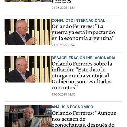
Ferreres
26-06-2025 11:54
CONFLICTO INTERNACIONAL
Orlando Ferreres: "La
guerra ya está impactando
en la economía argentina"
23-06-2025 12:47
DESACELERACIÓN INFLACIONARIA
Orlando Ferreres sobre la
inflación: “Este dato le
otorga mucha ventaja al
Gobierno, son resultados
concretos”
13-06-2025 12:55
ANÁLISIS ECONÓMICO
Orlando Ferreres: "Aunque
nos acusen de
econochantas, después de