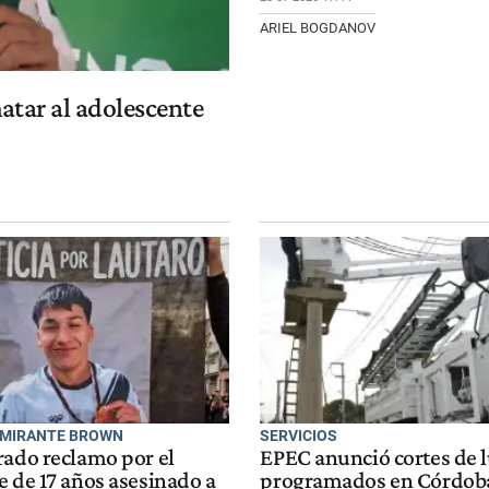
ARIEL BOGDANOV
atar al adolescente
LMIRANTE BROWN
SERVICIOS
rado reclamo por el
EPEC anunció cortes de 
e de 17 años asesinado a
programados en Córdoba