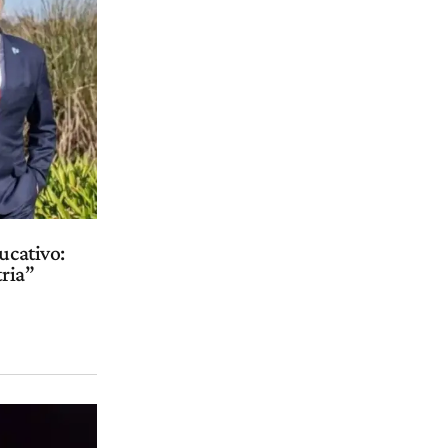
ucativo:
tria”