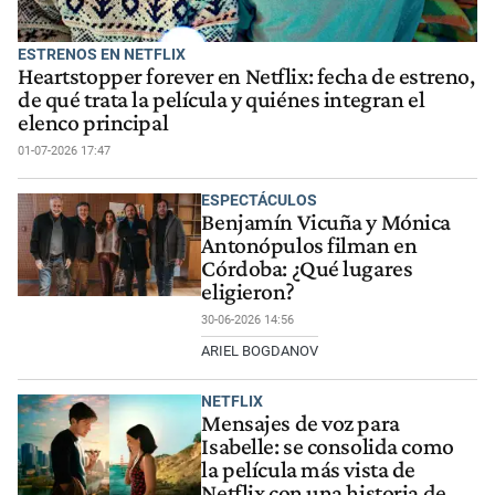
ESTRENOS EN NETFLIX
Heartstopper forever en Netflix: fecha de estreno,
de qué trata la película y quiénes integran el
elenco principal
01-07-2026 17:47
ESPECTÁCULOS
Benjamín Vicuña y Mónica
Antonópulos filman en
Córdoba: ¿Qué lugares
eligieron?
30-06-2026 14:56
ARIEL BOGDANOV
NETFLIX
Mensajes de voz para
Isabelle: se consolida como
la película más vista de
Netflix con una historia de