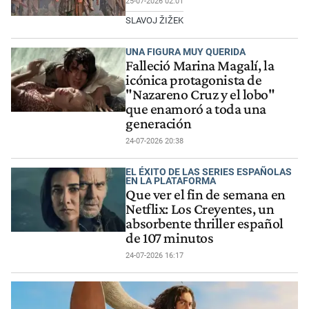
25-07-2026 02:01
SLAVOJ ŽIŽEK
UNA FIGURA MUY QUERIDA
Falleció Marina Magalí, la
icónica protagonista de
"Nazareno Cruz y el lobo"
que enamoró a toda una
generación
24-07-2026 20:38
EL ÉXITO DE LAS SERIES ESPAÑOLAS
EN LA PLATAFORMA
Que ver el fin de semana en
Netflix: Los Creyentes, un
absorbente thriller español
de 107 minutos
24-07-2026 16:17