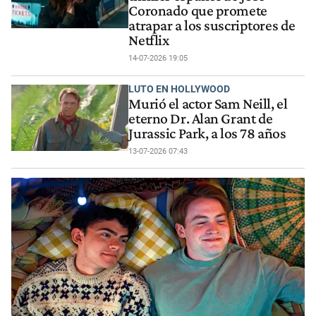
Coronado que promete
atrapar a los suscriptores de
Netflix
14-07-2026 19:05
LUTO EN HOLLYWOOD
Murió el actor Sam Neill, el
eterno Dr. Alan Grant de
Jurassic Park, a los 78 años
13-07-2026 07:43