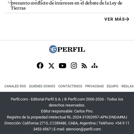
5
presunto conflicto de intereses en el debate de la Ley de
Tierras
VER MÁS
CANALES RSS
QUIENES SOMOS
CONTÁCTENOS
PRIVACIDAD
EQUIPO
REGLAS
Perfil.com - Editorial Perfil S.A.
| © Perfil.com 2006-2026 - Todos los
derechos reservados.
Editor responsable: Carlos Piro.
Registro de la propiedad intelectual RL-2024-31002957-APN-DNDA#MJ
Dirección:
California 2715
,
C1289ABI
,
CABA, Argentina
| Teléfono:
+54 9 11
3453 4567
| E-mail:
atencion@perfil.com