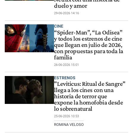
duelo y amor
29-06-2026 14:16
CINE
“Spider-Man”, “La Odisea”
y todos los estrenos de cine
que llegan en julio de 2026,
con propuestas para toda la
familia
26-06-2026 15:01
ESTRENOS
"Leviticus: Ritual de Sangre"
llega a los cines con una
historia de terror que
expone la homofobia desde
lo sobrenatural
25-06-2026 10:53
ROMINA VELOSO