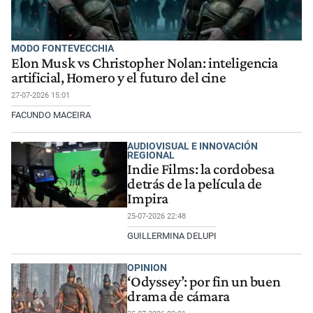
MODO FONTEVECCHIA
Elon Musk vs Christopher Nolan: inteligencia
artificial, Homero y el futuro del cine
27-07-2026 15:01
FACUNDO MACEIRA
AUDIOVISUAL E INNOVACIÓN
REGIONAL
Indie Films: la cordobesa
detrás de la película de
Impira
25-07-2026 22:48
GUILLERMINA DELUPI
OPINION
‘Odyssey’: por fin un buen
drama de cámara