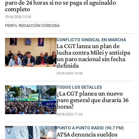
paro de 24 horas si no se paga el aguinaldo
completo
29-06-2026 13:49
PERFIL REDACCIÓN CÓRDOBA
CONFLICTO SINDICAL EN MARCHA
La CGT lanza un plan de
lucha contra Milei y anticipa
un paro nacional sin fecha
definida
25-06-2026 19:48
TODOS LOS DETALLES
¿La CGT planea un nuevo
paro general que duraría 36
horas?
24-06-2026 11:24
PUNTO A PUNTO RADIO (90.7 FM)
ATSA denuncia sueldos