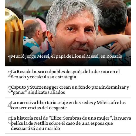
Murió Jorge Messi, el papá de Lionel Messi, en Rosario
1
La Rosada busca culpables después de la derrota en el
2
Senado y recalcula su estrategia
Caputo y Sturzenegger crean un fondo para indemnizar y
3
“ganar” sindicatos aliados
La narrativa libertaria cruje en las redes y Milei sufre las
4
consecuencias del desgaste
La historia real de "Elize: Sombras de una mujer", la nueva
5
película de Netflix sobre el caso de una esposa que
descuartizó a su marido