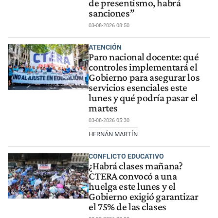
de presentismo, habrá
sanciones”
03-08-2026 08:50
ATENCIÓN
Paro nacional docente: qué
controles implementará el
Gobierno para asegurar los
servicios esenciales este
lunes y qué podría pasar el
martes
03-08-2026 05:30
HERNÁN MARTÍN
CONFLICTO EDUCATIVO
¿Habrá clases mañana?
CTERA convocó a una
huelga este lunes y el
Gobierno exigió garantizar
el 75% de las clases