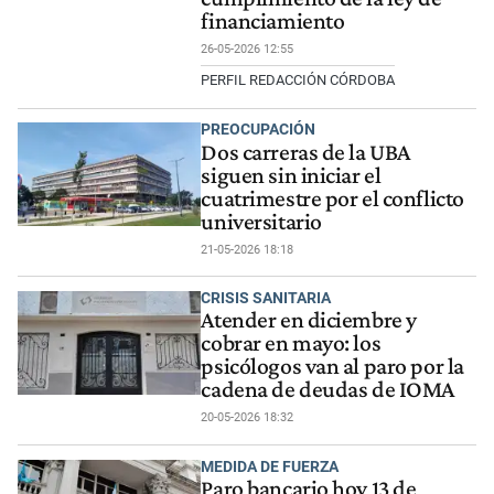
financiamiento
26-05-2026 12:55
PERFIL REDACCIÓN CÓRDOBA
PREOCUPACIÓN
Dos carreras de la UBA
siguen sin iniciar el
cuatrimestre por el conflicto
universitario
21-05-2026 18:18
CRISIS SANITARIA
Atender en diciembre y
cobrar en mayo: los
psicólogos van al paro por la
cadena de deudas de IOMA
20-05-2026 18:32
MEDIDA DE FUERZA
Paro bancario hoy 13 de