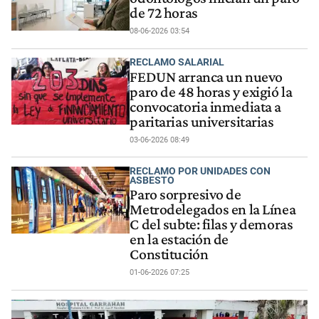
de 72 horas
08-06-2026 03:54
RECLAMO SALARIAL
FEDUN arranca un nuevo
paro de 48 horas y exigió la
convocatoria inmediata a
paritarias universitarias
03-06-2026 08:49
RECLAMO POR UNIDADES CON
ASBESTO
Paro sorpresivo de
Metrodelegados en la Línea
C del subte: filas y demoras
en la estación de
Constitución
01-06-2026 07:25