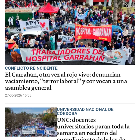
CONFLICTO REINCIDENTE
El Garrahan, otra vez al rojo vivo: denuncian
vaciamiento, "terror laboral" y convocan a una
asamblea general
27-05-2026 15:35
UNIVERSIDAD NACIONAL DE
CÓRDOBA
UNC: docentes
universitarios paran toda la
semana en reclamo del
cumplimiento de la ley de