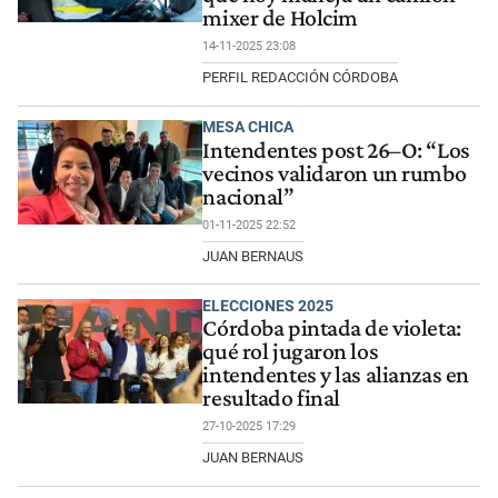
mixer de Holcim
14-11-2025 23:08
PERFIL REDACCIÓN CÓRDOBA
MESA CHICA
Intendentes post 26–O: “Los
vecinos validaron un rumbo
nacional”
01-11-2025 22:52
JUAN BERNAUS
ELECCIONES 2025
Córdoba pintada de violeta:
qué rol jugaron los
intendentes y las alianzas en
resultado final
27-10-2025 17:29
JUAN BERNAUS