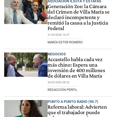
ASOCIACIÓN ILÍCITA Y ESTAFAS
Generación Zoe: la Cámara
del Crimen de Villa María se
declaró incompetente y
remitió la causa a la Justicia
Federal
31-03-2026 16:57
MARÍA ESTER ROMERO
NEGOCIOS
Accastello habla cada vez
más chino: Espera una
inversión de 400 millones
de dólares en Villa María
26-03-2026 08:32
REDACCIÓN PERFIL
PUNTO A PUNTO RADIO (90.7)
Reforma laboral: Advierten
que el trabajador puede