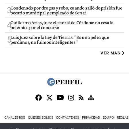
Condenado por drogas y robo, cuando salió de prisión fue
3
becario municipal y empleado de Senaf
Guillermo Arias, juez electoral de Córdoba: no cesa la
4
polémica por el concurso
Luis Juez sobre la Ley de Tierras: "Es una pelea que
5
perdimos, no fuimos inteligentes"
VER MÁS
CANALES RSS
QUIENES SOMOS
CONTÁCTENOS
PRIVACIDAD
EQUIPO
REGLAS