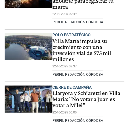
anotarte para registrar tu
marca
22-10-2025 09:49
PERFIL REDACCIÓN CÓRDOBA
POLO ESTRATÉGICO
Villa María impulsa su
crecimiento con una
inversión vial de $75 mil
millones
22-10-2025 09:37
PERFIL REDACCIÓN CÓRDOBA
CIERRE DE CAMPAÑA
Llaryora y Schiaretti en Villa
Maria: "No votar a Juan es
votar a Milei"
22-10-2025 06:00
PERFIL REDACCIÓN CÓRDOBA