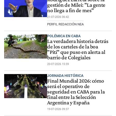
gestión de Milei: "La gente
no llega a fin de mes"
21-07-2026 06:42
PERFIL REDACCIÓN NEA
POLÉMICA EN CABA
La verdadera historia detrás
de los carteles de la boa
"Piti" que puso en alerta al
barrio de Colegiales
20-07-2026 15:59
JORNADA HISTÓRICA
Final Mundial 2026: cómo
será el operativo de
seguridad en CABA para la
final entre la Selección
Argentina y España
19-07-2026 09:37