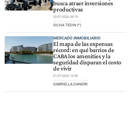
busca atraer inversiones
productivas
02-07-2026 08:19
SILVIA TEDIN (*)
MERCADO INMOBILIARIO
El mapa de las expensas
récord: en qué barrios de
CABA los amenities y la
seguridad disparan el costo
de vivir
01-07-2026 10:58
GABRIELLA DANIERI