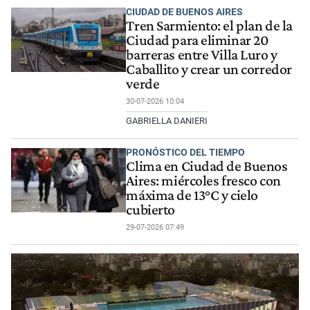
CIUDAD DE BUENOS AIRES
Tren Sarmiento: el plan de la
Ciudad para eliminar 20
barreras entre Villa Luro y
Caballito y crear un corredor
verde
30-07-2026 10:04
GABRIELLA DANIERI
PRONÓSTICO DEL TIEMPO
Clima en Ciudad de Buenos
Aires: miércoles fresco con
máxima de 13°C y cielo
cubierto
29-07-2026 07:49