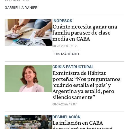
GABRIELLA DANIERI
INGRESOS
Cuánto necesita ganar una
familia para ser de clase
media en CABA
08-07-2026 14:12
LUIS MACHADO
CRISIS ESTRUCTURAL
Exministra de Hábitat
porteña: “Nos preguntamos
‘cuándo estalla el país’ y
Argentina ya estalló, pero
silenciosamente”
08-07-2026 12:07
DESINFLACIÓN
La inflación en CABA
desaceleró en junio: tocó