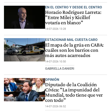
EN EL CENTRO Y DESDE EL CENTRO
Horacio Rodríguez Larreta:
"Entre Milei y Kicillof
votaría en blanco"
14-07-2026 13:28
ESTACIONAR MAL CUESTA CARO
El mapa de la grúa en CABA:
cuáles son los barrios con
más autos acarreados
14-07-2026 10:50
GABRIELLA DANIERI
OPINIÓN
Diputado de la Coalición
Cívica: "La impunidad del
Mundial, todo tiene que ver
con todo"
14-07-2026 06:52