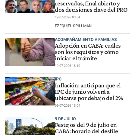
reservadas, final abierto y
dos decisiones clave del PRO
12-07-2026 03:04
EZEQUIEL SPILLMAN
ACOMPAÑAMIENTO A FAMILIAS
Adopción en CABA: cuáles
son los requisitos y cómo
iniciar el trámite
10-07-2026 18:10
IPC
Inflación: anticipan que el
IPC de junio volverá a
ubicarse por debajo del 2%
08-07-2026 18:04
9 DE JULIO
Festejos del 9 de julio en
CABA: horario del desfile