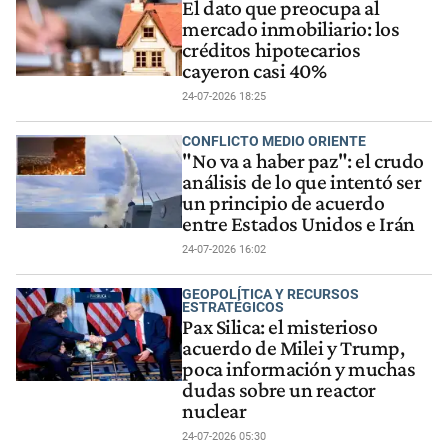
El dato que preocupa al
mercado inmobiliario: los
créditos hipotecarios
cayeron casi 40%
24-07-2026 18:25
CONFLICTO MEDIO ORIENTE
"No va a haber paz": el crudo
análisis de lo que intentó ser
un principio de acuerdo
entre Estados Unidos e Irán
24-07-2026 16:02
GEOPOLÍTICA Y RECURSOS
ESTRATÉGICOS
Pax Silica: el misterioso
acuerdo de Milei y Trump,
poca información y muchas
dudas sobre un reactor
nuclear
24-07-2026 05:30