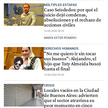
MÚLTIPLES ESTAFAS
Caso Seisdedos: por qué el
juicio dejó condenas,
absoluciones y el rechazo de
acciones civiles
16-06-2026 08:25
MARÍA ESTER ROMERO
DERECHOS HUMANOS
"No me quiero ir sin tocar
sus huesos": Alejandro, el
hijo que Taty Almeida buscó
hasta el final
15-06-2026 09:45
CRISIS
Locales vacíos en la Ciudad
de Buenos Aires: advierten
que el sector atraviesa su
peor momento en cinco