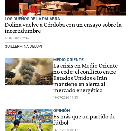
LOS DUEÑOS DE LA PALABRA
Dolina vuelve a Córdoba con un ensayo sobre la
incertidumbre
18-07-2026 22:47
GUILLERMINA DELUPI
MEDIO ORIENTE
La crisis en Medio Oriente
no cede: el conflicto entre
Estados Unidos e Irán
mantiene en alerta al
mercado energético
16-07-2026 17:53
OPINIÓN
Es más que un partido de
fútbol
16-07-2026 01:47