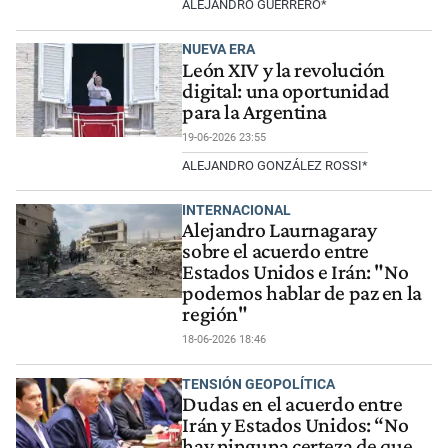
ALEJANDRO GUERRERO*
NUEVA ERA
León XIV y la revolución
digital: una oportunidad
para la Argentina
19-06-2026 23:55
ALEJANDRO GONZÁLEZ ROSSI*
INTERNACIONAL
Alejandro Laurnagaray
sobre el acuerdo entre
Estados Unidos e Irán: "No
podemos hablar de paz en la
región"
18-06-2026 18:46
TENSIÓN GEOPOLÍTICA
Dudas en el acuerdo entre
Irán y Estados Unidos: “No
hay ninguna certeza de que