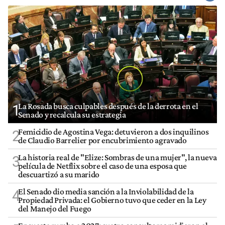
La Rosada busca culpables después de la derrota en el
1
Senado y recalcula su estrategia
Femicidio de Agostina Vega: detuvieron a dos inquilinos
2
de Claudio Barrelier por encubrimiento agravado
La historia real de "Elize: Sombras de una mujer", la nueva
3
película de Netflix sobre el caso de una esposa que
descuartizó a su marido
El Senado dio media sanción a la Inviolabilidad de la
4
Propiedad Privada: el Gobierno tuvo que ceder en la Ley
del Manejo del Fuego