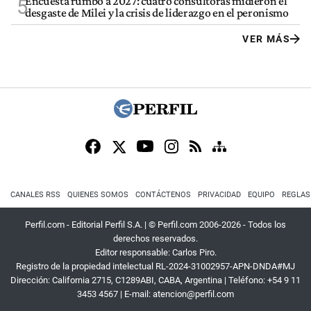
Encuesta rumbo a 2027: cuatro consultoras midieron el
5
desgaste de Milei y la crisis de liderazgo en el peronismo
VER MÁS
CANALES RSS
QUIENES SOMOS
CONTÁCTENOS
PRIVACIDAD
EQUIPO
REGLAS
Perfil.com - Editorial Perfil S.A.
| © Perfil.com 2006-2026 - Todos los
derechos reservados.
Editor responsable: Carlos Piro.
Registro de la propiedad intelectual RL-2024-31002957-APN-DNDA#MJ
Dirección:
California 2715
,
C1289ABI
,
CABA, Argentina
| Teléfono:
+54 9 11
3453 4567
| E-mail:
atencion@perfil.com