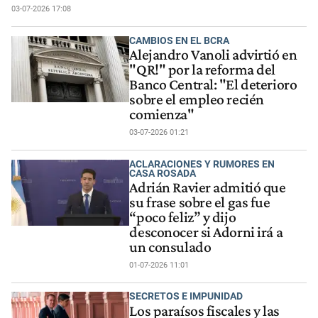
03-07-2026 17:08
CAMBIOS EN EL BCRA
Alejandro Vanoli advirtió en
"QR!" por la reforma del
Banco Central: "El deterioro
sobre el empleo recién
comienza"
03-07-2026 01:21
ACLARACIONES Y RUMORES EN
CASA ROSADA
Adrián Ravier admitió que
su frase sobre el gas fue
“poco feliz” y dijo
desconocer si Adorni irá a
un consulado
01-07-2026 11:01
SECRETOS E IMPUNIDAD
Los paraísos fiscales y las