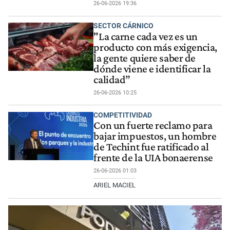
26-06-2026 19:36
SECTOR CÁRNICO
"La carne cada vez es un
producto con más exigencia,
la gente quiere saber de
dónde viene e identificar la
calidad”
26-06-2026 10:25
COMPETITIVIDAD
Con un fuerte reclamo para
bajar impuestos, un hombre
de Techint fue ratificado al
frente de la UIA bonaerense
26-06-2026 01:03
ARIEL MACIEL