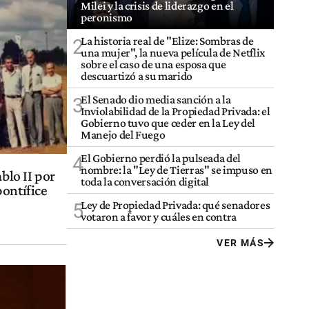
Milei y la crisis de liderazgo en el
peronismo
La historia real de "Elize: Sombras de
2
una mujer", la nueva película de Netflix
sobre el caso de una esposa que
descuartizó a su marido
El Senado dio media sanción a la
3
Inviolabilidad de la Propiedad Privada: el
Gobierno tuvo que ceder en la Ley del
Manejo del Fuego
El Gobierno perdió la pulseada del
4
nombre: la "Ley de Tierras" se impuso en
blo II por
toda la conversación digital
pontífice
Ley de Propiedad Privada: qué senadores
5
votaron a favor y cuáles en contra
VER MÁS