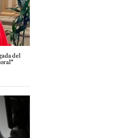
egada del
toral"