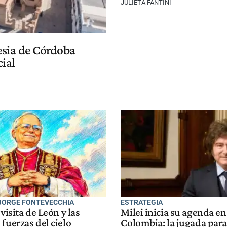
JULIETA FANTINI
lesia de Córdoba
cial
 JORGE FONTEVECCHIA
ESTRATEGIA
 visita de León y las
Milei inicia su agenda e
fuerzas del cielo
Colombia: la jugada par