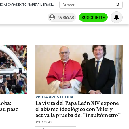
ICIAS
CARAS
EXITOÍNA
PERFIL BRASIL
INGRESAR
SUSCRIBITE
VISITA APOSTÓLICA
doba:
La visita del Papa León XIV expone
 su paso
el abismo ideológico con Milei y
activa la prueba del "insultómetro"
AYER 12:49