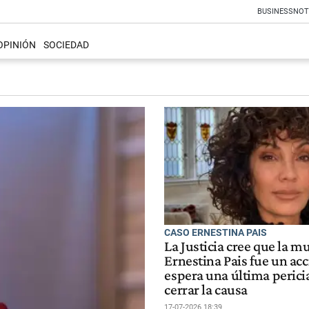
BUSINESS
NOT
OPINIÓN
SOCIEDAD
CASO ERNESTINA PAIS
La Justicia cree que la m
Ernestina Pais fue un acc
espera una última perici
cerrar la causa
17-07-2026 18:39