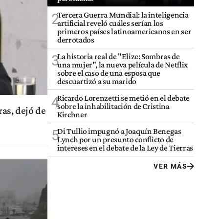
Tercera Guerra Mundial: la inteligencia
2
artificial reveló cuáles serían los
primeros países latinoamericanos en ser
derrotados
La historia real de "Elize: Sombras de
3
una mujer", la nueva película de Netflix
sobre el caso de una esposa que
descuartizó a su marido
Ricardo Lorenzetti se metió en el debate
4
sobre la inhabilitación de Cristina
as, dejó de
Kirchner
Di Tullio impugnó a Joaquín Benegas
5
Lynch por un presunto conflicto de
intereses en el debate de la Ley de Tierras
VER MÁS