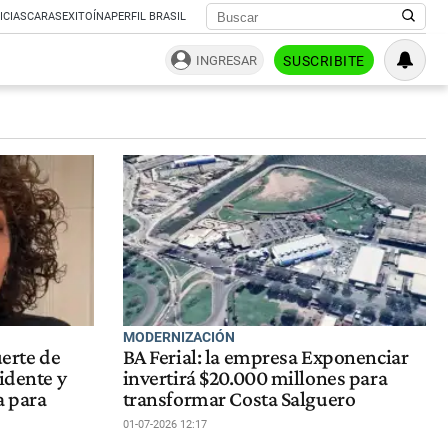
ICIAS
CARAS
EXITOÍNA
PERFIL BRASIL
INGRESAR
SUSCRIBITE
MODERNIZACIÓN
uerte de
BA Ferial: la empresa Exponenciar
idente y
invertirá $20.000 millones para
a para
transformar Costa Salguero
01-07-2026 12:17