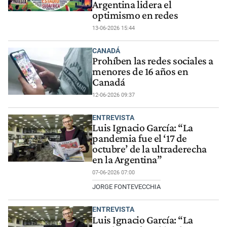
Argentina lidera el
optimismo en redes
13-06-2026 15:44
CANADÁ
Prohíben las redes sociales a
menores de 16 años en
Canadá
12-06-2026 09:37
ENTREVISTA
Luis Ignacio García: “La
pandemia fue el ‘17 de
octubre’ de la ultraderecha
en la Argentina”
07-06-2026 07:00
JORGE FONTEVECCHIA
ENTREVISTA
Luis Ignacio García: “La