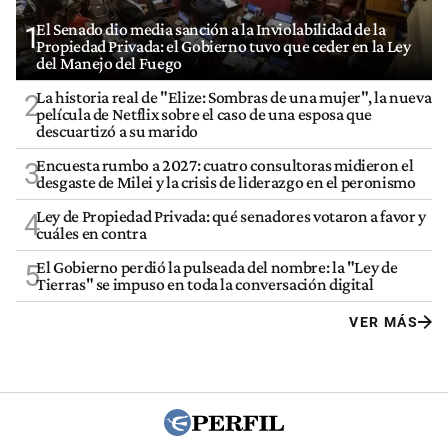
El Senado dio media sanción a la Inviolabilidad de la
1
Propiedad Privada: el Gobierno tuvo que ceder en la Ley
del Manejo del Fuego
La historia real de "Elize: Sombras de una mujer", la nueva
2
película de Netflix sobre el caso de una esposa que
descuartizó a su marido
Encuesta rumbo a 2027: cuatro consultoras midieron el
3
desgaste de Milei y la crisis de liderazgo en el peronismo
Ley de Propiedad Privada: qué senadores votaron a favor y
4
cuáles en contra
El Gobierno perdió la pulseada del nombre: la "Ley de
5
Tierras" se impuso en toda la conversación digital
VER MÁS