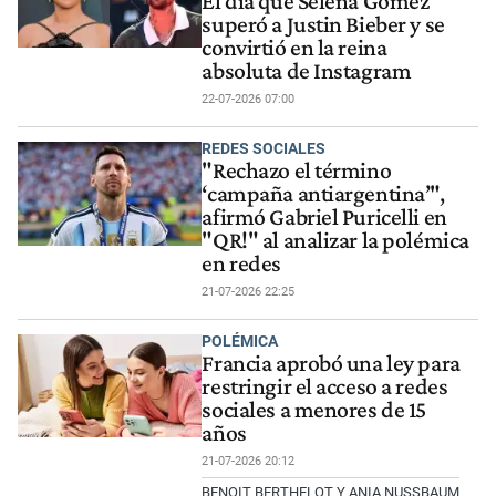
El día que Selena Gomez
superó a Justin Bieber y se
convirtió en la reina
absoluta de Instagram
22-07-2026 07:00
REDES SOCIALES
"Rechazo el término
‘campaña antiargentina’",
afirmó Gabriel Puricelli en
"QR!" al analizar la polémica
en redes
21-07-2026 22:25
POLÉMICA
Francia aprobó una ley para
restringir el acceso a redes
sociales a menores de 15
años
21-07-2026 20:12
BENOIT BERTHELOT Y ANIA NUSSBAUM