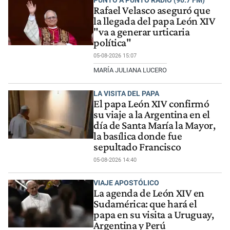
PUNTO A PUNTO RADIO (90.7 FM)
Rafael Velasco aseguró que
la llegada del papa León XIV
"va a generar urticaria
política"
05-08-2026 15:07
MARÍA JULIANA LUCERO
LA VISITA DEL PAPA
El papa León XIV confirmó
su viaje a la Argentina en el
día de Santa María la Mayor,
la basílica donde fue
sepultado Francisco
05-08-2026 14:40
VIAJE APOSTÓLICO
La agenda de León XIV en
Sudamérica: que hará el
papa en su visita a Uruguay,
Argentina y Perú