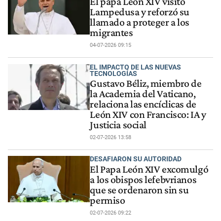
El papa León XIV visitó
Lampedusa y reforzó su
llamado a proteger a los
migrantes
04-07-2026 09:15
EL IMPACTO DE LAS NUEVAS
TECNOLOGÍAS
Gustavo Béliz, miembro de
la Academia del Vaticano,
relaciona las encíclicas de
León XIV con Francisco: IA y
Justicia social
02-07-2026 13:58
DESAFIARON SU AUTORIDAD
El Papa León XIV excomulgó
a los obispos lefebvrianos
que se ordenaron sin su
permiso
02-07-2026 09:22