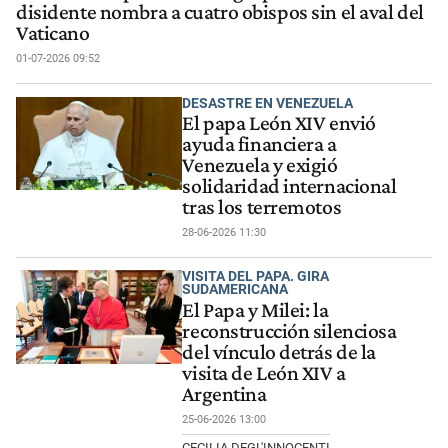
disidente nombra a cuatro obispos sin el aval del
Vaticano
01-07-2026 09:52
DESASTRE EN VENEZUELA
El papa León XIV envió
ayuda financiera a
Venezuela y exigió
solidaridad internacional
tras los terremotos
28-06-2026 11:30
VISITA DEL PAPA. GIRA
SUDAMERICANA
El Papa y Milei: la
reconstrucción silenciosa
del vínculo detrás de la
visita de León XIV a
Argentina
25-06-2026 13:00
CECILIA DEGL'INNOCENTI