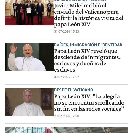
Javier Milei recibió al
enviado del Vaticano para
definir la histórica visita del
papa León XIV
31-07-2026 15:23
RAÍCES, INMIGRACIÓN E IDENTIDAD
Papa León XIV reveló que
desciende de inmigrantes,
esclavos y dueños de
esclavos
30-07-2026 17:07
DESDE EL VATICANO
Papa León XIV: "La alegria
no se encuentra scrolleando
sin fin en las redes sociales"
29-07-2026 12:20