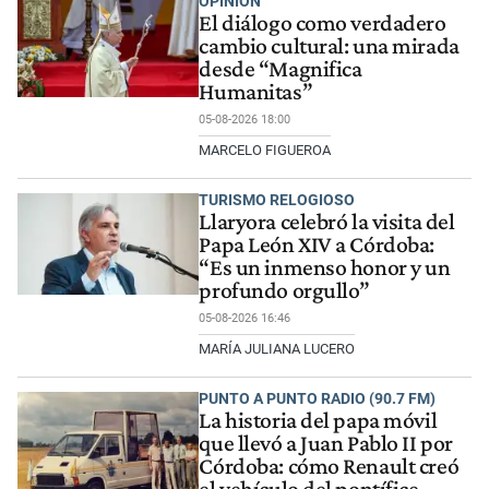
OPINION
El diálogo como verdadero
cambio cultural: una mirada
desde “Magnifica
Humanitas”
05-08-2026 18:00
MARCELO FIGUEROA
TURISMO RELOGIOSO
Llaryora celebró la visita del
Papa León XIV a Córdoba:
“Es un inmenso honor y un
profundo orgullo”
05-08-2026 16:46
MARÍA JULIANA LUCERO
PUNTO A PUNTO RADIO (90.7 FM)
La historia del papa móvil
que llevó a Juan Pablo II por
Córdoba: cómo Renault creó
el vehículo del pontífice