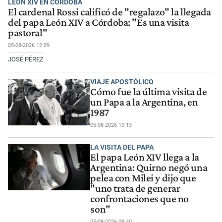
LEÓN XIV EN CÓRDOBA
El cardenal Rossi calificó de "regalazo" la llegada
del papa León XIV a Córdoba: "Es una visita
pastoral"
05-08-2026 12:09
JOSÉ PÉREZ
VIAJE APOSTÓLICO
Cómo fue la última visita de
un Papa a la Argentina, en
1987
05-08-2026 10:13
LA VISITA DEL PAPA
El papa León XIV llega a la
Argentina: Quirno negó una
pelea con Milei y dijo que
"uno trata de generar
confrontaciones que no
son"
05-08-2026 09:40