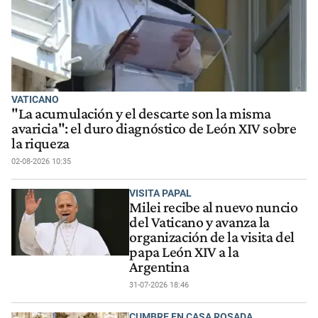
VATICANO
"La acumulación y el descarte son la misma
avaricia": el duro diagnóstico de León XIV sobre
la riqueza
02-08-2026 10:35
VISITA PAPAL
Milei recibe al nuevo nuncio
del Vaticano y avanza la
organización de la visita del
papa León XIV a la
Argentina
31-07-2026 18:46
CUMBRE EN CASA ROSADA