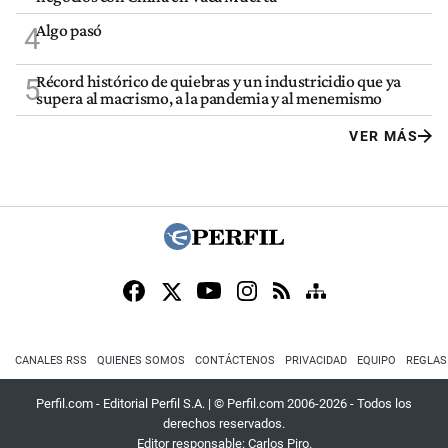
Algo pasó
4
Récord histórico de quiebras y un industricidio que ya
5
supera al macrismo, a la pandemia y al menemismo
VER MÁS
CANALES RSS
QUIENES SOMOS
CONTÁCTENOS
PRIVACIDAD
EQUIPO
REGLAS
Perfil.com - Editorial Perfil S.A.
| © Perfil.com 2006-2026 - Todos los
derechos reservados.
Editor responsable: Carlos Piro.