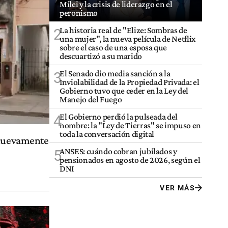
Milei y la crisis de liderazgo en el
peronismo
La historia real de "Elize: Sombras de
2
una mujer", la nueva película de Netflix
sobre el caso de una esposa que
descuartizó a su marido
El Senado dio media sanción a la
3
Inviolabilidad de la Propiedad Privada: el
Gobierno tuvo que ceder en la Ley del
Manejo del Fuego
El Gobierno perdió la pulseada del
4
nombre: la "Ley de Tierras" se impuso en
toda la conversación digital
 nuevamente
ANSES: cuándo cobran jubilados y
5
pensionados en agosto de 2026, según el
DNI
VER MÁS