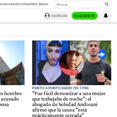
ICIAS
CARAS
EXITOÍNA
PERFIL BRASIL
INGRESAR
SUSCRIBITE
PUNTO A PUNTO RADIO (90.7 FM)
 un hombre
"Fue fácil demonizar a una mujer
a acusado
que trabajaba de noche": el
sposa
abogado de Soledad Andreani
afirmó que la causa "está
prácticamente cerrada"