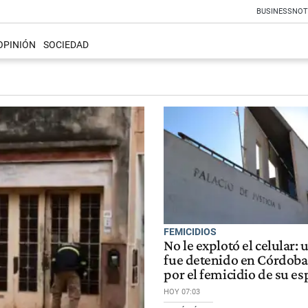
BUSINESS
NOT
OPINIÓN
SOCIEDAD
FEMICIDIOS
No le explotó el celular:
fue detenido en Córdob
por el femicidio de su e
HOY 07:03