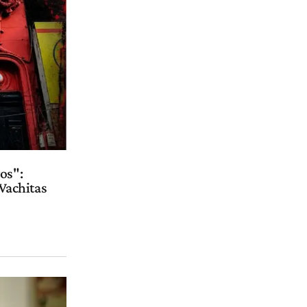
os":
Wachitas