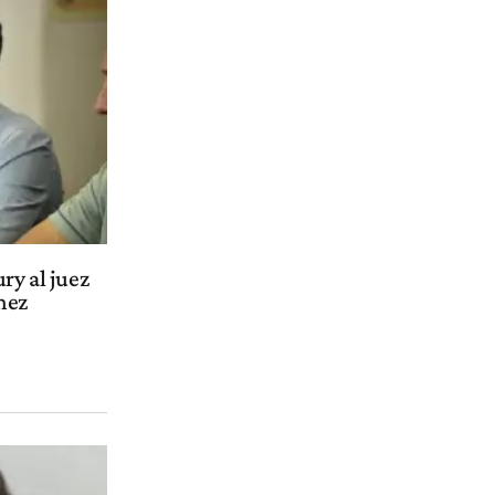
ry al juez
mez