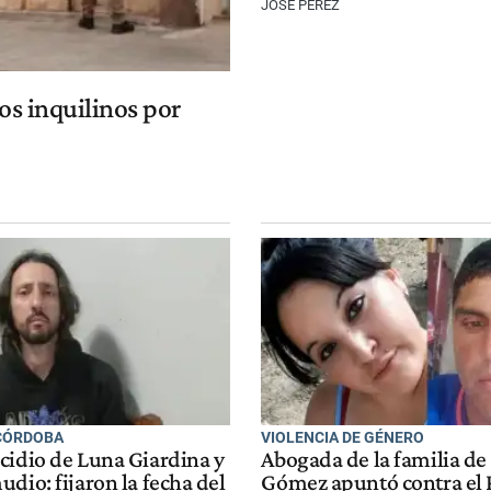
JOSÉ PÉREZ
os inquilinos por
CÓRDOBA
VIOLENCIA DE GÉNERO
cidio de Luna Giardina y
Abogada de la familia de
dio: fijaron la fecha del
Gómez apuntó contra el 