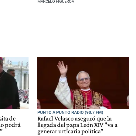
MARCELO FIGUEROA
PUNTO A PUNTO RADIO (90.7 FM)
sita de
Rafael Velasco aseguró que la
 lo podrá
llegada del papa León XIV "va a
”
generar urticaria política"