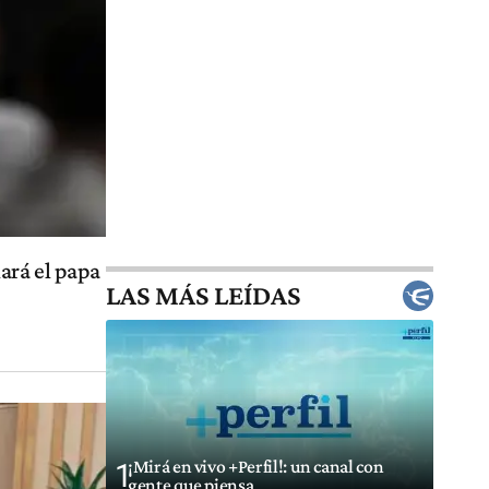
ará el papa
LAS MÁS LEÍDAS
¡Mirá en vivo +Perfil!: un canal con
1
gente que piensa