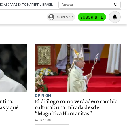
ICIAS
CARAS
EXITOÍNA
PERFIL BRASIL
INGRESAR
SUSCRIBITE
OPINION
ntina:
El diálogo como verdadero cambio
as y qué
cultural: una mirada desde
“Magnifica Humanitas”
AYER 18:00