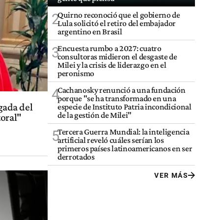
Quirno reconoció que el gobierno de
2
Lula solicitó el retiro del embajador
argentino en Brasil
Encuesta rumbo a 2027: cuatro
3
consultoras midieron el desgaste de
Milei y la crisis de liderazgo en el
peronismo
Cachanosky renunció a una fundación
4
porque "se ha transformado en una
egada del
especie de Instituto Patria incondicional
de la gestión de Milei"
toral"
Tercera Guerra Mundial: la inteligencia
5
artificial reveló cuáles serían los
primeros países latinoamericanos en ser
derrotados
VER MÁS