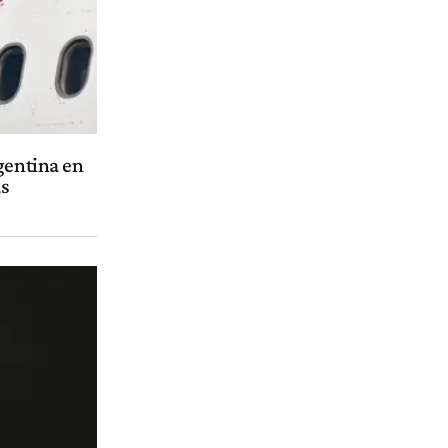
gentina en
as